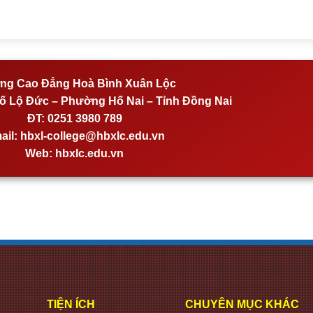
ng Cao Đẳng Hoà Bình Xuân Lộc
 Lộ Đức – Phường Hố Nai – Tỉnh Đồng Nai
ĐT:
0251 3980 789
ail:
hbxl-college@hbxlc.edu.vn
Web:
hbxlc.edu.vn
TIỆN ÍCH
CHUYÊN MỤC KHÁC