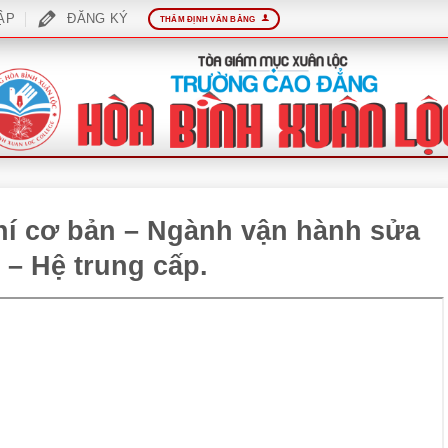
ẬP
ĐĂNG KÝ
THẨM ĐỊNH VĂN BẰNG
khí cơ bản – Ngành vận hành sửa
h – Hệ trung cấp.