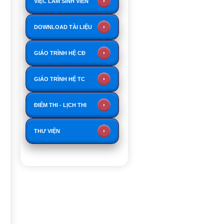
VIỆC LÀM SINH VIÊN
DOWNLOAD TÀI LIỆU
GIÁO TRÌNH HỆ CĐ
GIÁO TRÌNH HỆ TC
ĐIỂM THI - LỊCH THI
THƯ VIỆN