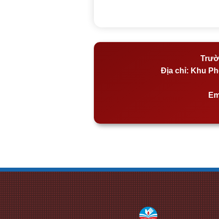
Trườ
Địa chỉ:
Khu Phố
Em