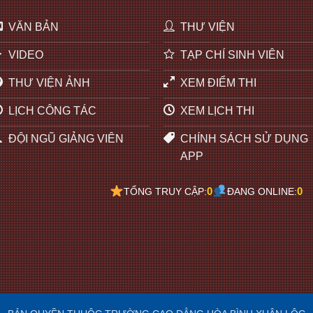
VĂN BẢN
THƯ VIỆN
VIDEO
TẠP CHÍ SINH VIÊN
THƯ VIỆN ẢNH
XEM ĐIỂM THI
LỊCH CÔNG TÁC
XEM LỊCH THI
ĐỘI NGŨ GIẢNG VIÊN
CHÍNH SÁCH SỬ DỤNG
APP
0
0
TỔNG TRUY CẬP:
ĐANG ONLINE: