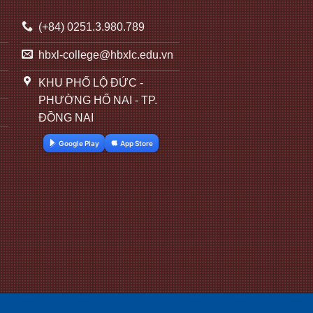
(+84) 0251.3.980.789
hbxl-college@hbxlc.edu.vn
KHU PHỐ LỘ ĐỨC -
PHƯỜNG HỐ NAI - TP.
ĐỒNG NAI
Google Play
App Store