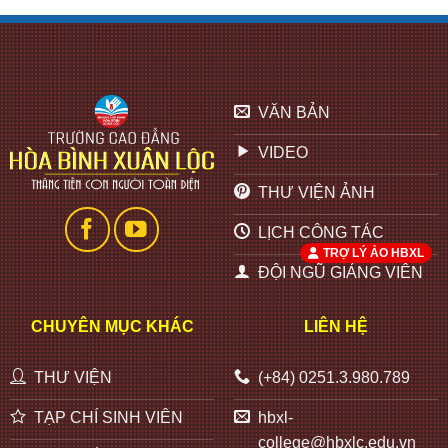
VĂN BẢN
VIDEO
THƯ VIỆN ẢNH
LỊCH CÔNG TÁC
TRỢ LÝ ẢO HBXL
ĐỘI NGŨ GIẢNG VIÊN
CHUYÊN MỤC KHÁC
LIÊN HỆ
THƯ VIỆN
(+84) 0251.3.980.789
TẠP CHÍ SINH VIÊN
hbxl-
college@hbxlc.edu.vn