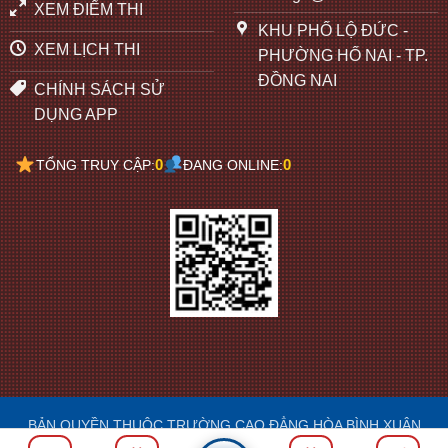
XEM ĐIỂM THI
KHU PHỐ LỘ ĐỨC -
XEM LỊCH THI
PHƯỜNG HỐ NAI - TP.
ĐỒNG NAI
CHÍNH SÁCH SỬ
DỤNG APP
0
0
TỔNG TRUY CẬP:
ĐANG ONLINE:
BẢN QUYỀN THUỘC TRƯỜNG CAO ĐẲNG HÒA BÌNH XUÂN