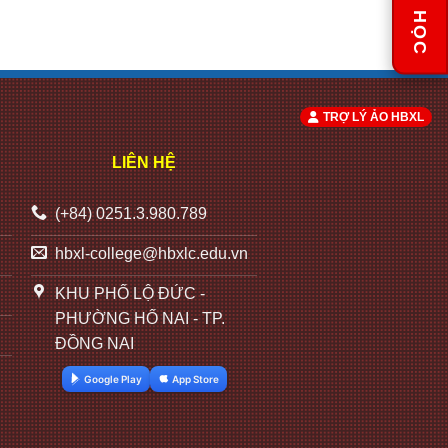
LỊCH HỌC
TRỢ LÝ ẢO HBXL
LIÊN HỆ
(+84) 0251.3.980.789
hbxl-college@hbxlc.edu.vn
KHU PHỐ LỘ ĐỨC -
PHƯỜNG HỐ NAI - TP.
ĐỒNG NAI
Google Play
App Store