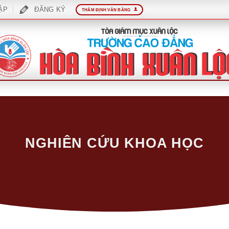
ẬP
ĐĂNG KÝ
THẨM ĐỊNH VĂN BẰNG
NGHIÊN CỨU KHOA HỌC