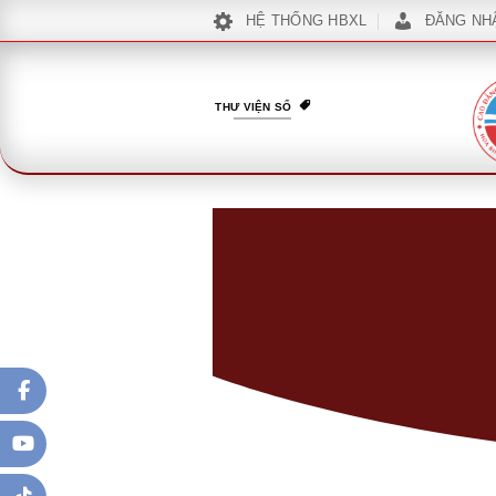
Bỏ
HỆ THỐNG HBXL
ĐĂNG NH
qua
nội
dung
THƯ VIỆN SỐ