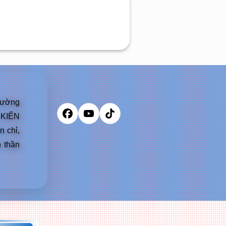
rường
01
i KIẾN
2012
+
2026
 chỉ,
NĂM
 thần