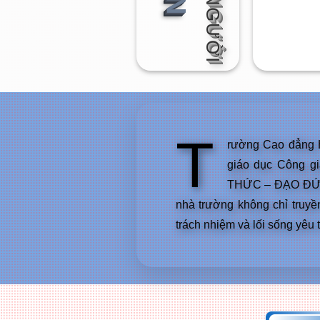
T
rường Cao đẳng H
giáo dục Công gi
THỨC – ĐẠO ĐỨC 
nhà trường không chỉ truyề
trách nhiệm và lối sống yêu 