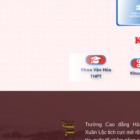
TRẮC 
HƯỚNG 
Khoa Văn Hóa
 Tô
Khoa Mỹ Thuật
Khoa Ma
THPT
Trường Cao đẳng Hò
Xuân Lộc tích cực mở r