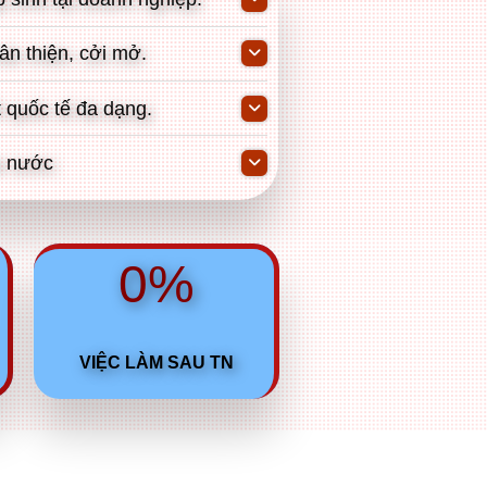
ân thiện, cởi mở.
t quốc tế đa dạng.
i nước
0%
VIỆC LÀM SAU TN