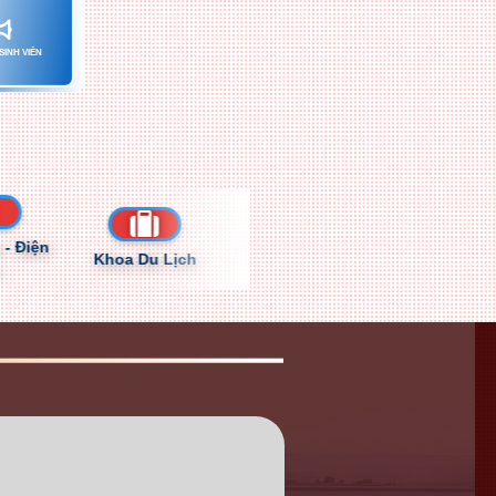
SINH VIÊN
ện
Khoa Du Lịch
Khoa Cơ Khí
Khoa CNTT