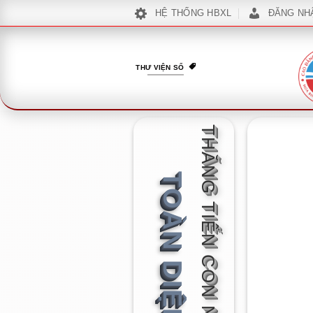
Bỏ
HỆ THỐNG HBXL
ĐĂNG NH
qua
nội
dung
THƯ VIỆN SỐ
THĂNG TIẾN CON NGƯỜI
TOÀN DIỆN