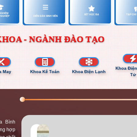
NGHIỆM
XÉT HỌC BẠ
TẠP CHÍ 
NGHIỆP
DIỄN ĐÀN SINH VIÊN
KHOA - NGÀNH ĐÀO TẠO
Khoa Điện - Đi
y
Khoa Kế Toán
Khoa Điện Lạnh
Tử
a Bình
ộng hợp