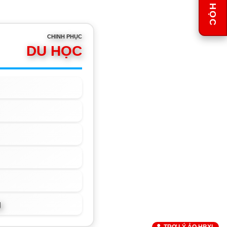
LỊCH HỌC
CHINH PHỤC
DU HỌC
g