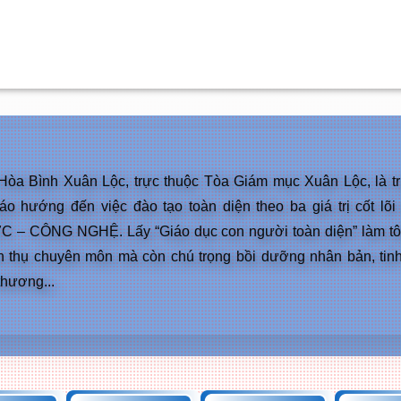
òa Bình Xuân Lộc, trực thuộc Tòa Giám mục Xuân Lộc, là t
áo hướng đến việc đào tạo toàn diện theo ba giá trị cốt lõ
– CÔNG NGHỆ. Lấy “Giáo dục con người toàn diện” làm tôn
n thụ chuyên môn mà còn chú trọng bồi dưỡng nhân bản, tinh
thương...