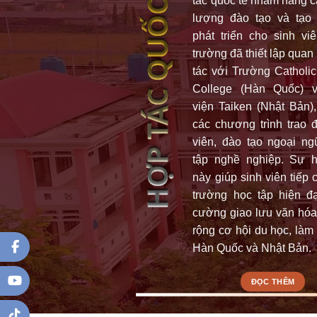
HỢP TÁC QUỐC TẾ
tác quốc tế nhằm nâng c
lượng đào tạo và tạo
phát triển cho sinh vi
trường đã thiết lập quan
tác với Trường Catholic
College (Hàn Quốc) 
viện Taiken (Nhật Bản)
các chương trình trao đ
viên, đào tạo ngoại ng
tập nghề nghiệp. Sự 
này giúp sinh viên tiếp 
trường học tập hiện đạ
cường giao lưu văn hó
rộng cơ hội du học, làm 
Hàn Quốc và Nhật Bản.
ĐỌC THÊM