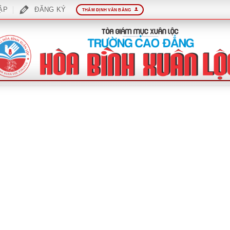
ẬP
ĐĂNG KÝ
THẨM ĐỊNH VĂN BẰNG