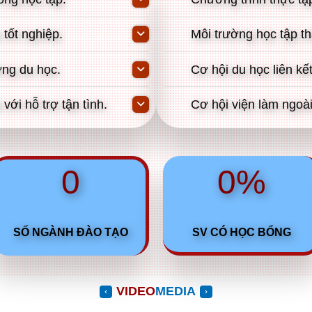
 tốt nghiệp.
Môi trường học tập th
ớng du học.
Cơ hội du học liên kế
với hỗ trợ tận tình.
Cơ hội viện làm ngoà
0
0%
SỐ NGÀNH ĐÀO TẠO
SV CÓ HỌC BỔNG
VIDEO
MEDIA