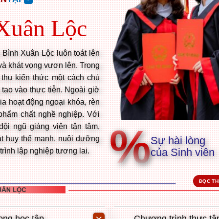
Xuân Lộc
Bình Xuân Lộc luôn toát lên
 và khát vọng vươn lên. Trong
 thu kiến thức một cách chủ
tạo vào thực tiễn. Ngoài giờ
gia hoạt động ngoại khóa, rèn
phẩm chất nghề nghiệp. Với
%
đội ngũ giảng viên tận tâm,
Sự hài lòng
át huy thế mạnh, nuôi dưỡng
của Sinh viên
rình lập nghiệp tương lai.
ĐỌC T
ong học tập.
Chương trình thực tập