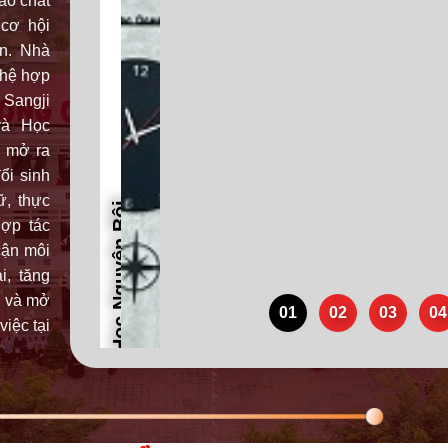
ao chất
 cơ hội
ên. Nhà
 hệ hợp
 Sangji
và Học
, mở ra
ổi sinh
ữ, thực
hợp tác
cận môi
i, tăng
a và mở
01
02
03
04
việc tại