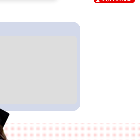
TRỢ LÝ ẢO HBXL