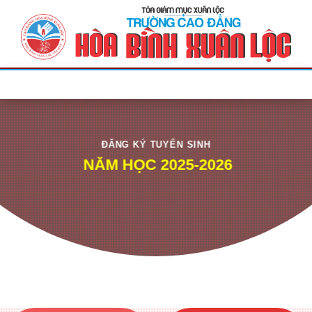
Bỏ
qua
nội
dung
ĐĂNG KÝ TUYỂN SINH
NĂM HỌC
2025-2026