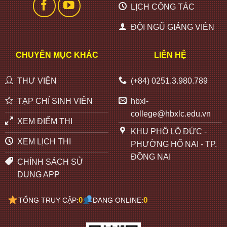
LỊCH CÔNG TÁC
ĐỘI NGŨ GIẢNG VIÊN
CHUYÊN MỤC KHÁC
LIÊN HỆ
THƯ VIỆN
(+84) 0251.3.980.789
TẠP CHÍ SINH VIÊN
hbxl-
college@hbxlc.edu.vn
XEM ĐIỂM THI
KHU PHỐ LỘ ĐỨC -
XEM LỊCH THI
PHƯỜNG HỐ NAI - TP.
ĐỒNG NAI
CHÍNH SÁCH SỬ
DỤNG APP
0
0
TỔNG TRUY CẬP:
ĐANG ONLINE: