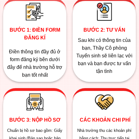
BƯỚC 1: ĐIỀN FORM
BƯỚC 2: TƯ VẤN
ĐĂNG KÍ
Sau khi có thông tin của
bạn, Thầy Cô phòng
Điền thông tin đầy đủ ở
Tuyển sinh sẽ liên lạc với
form đăng ký bên dưới
bạn và bạn được tư vấn
đây để nhà trường hỗ trợ
tận tình
bạn tốt nhất
BƯỚC 3: NỘP HỒ SƠ
CÁC KHOẢN CHI PHÍ
Chuẩn bị hồ sơ bao gồm:
Giấy
Nhà trường thu các khoản phí
khai sinh (Bản sao hoặc bản
bằng cách: Thu trực tiếp tại