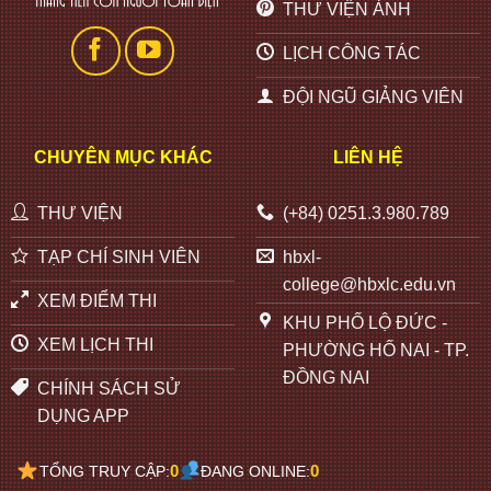
THƯ VIỆN ẢNH
LỊCH CÔNG TÁC
ĐỘI NGŨ GIẢNG VIÊN
CHUYÊN MỤC KHÁC
LIÊN HỆ
THƯ VIỆN
(+84) 0251.3.980.789
TẠP CHÍ SINH VIÊN
hbxl-
college@hbxlc.edu.vn
XEM ĐIỂM THI
KHU PHỐ LỘ ĐỨC -
XEM LỊCH THI
PHƯỜNG HỐ NAI - TP.
ĐỒNG NAI
CHÍNH SÁCH SỬ
DỤNG APP
0
0
TỔNG TRUY CẬP:
ĐANG ONLINE: