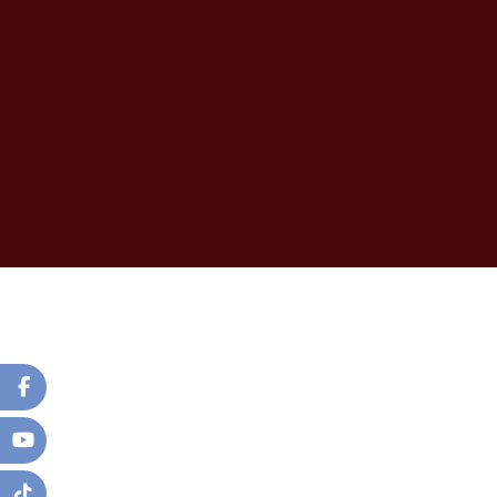
+
+
+
+
+