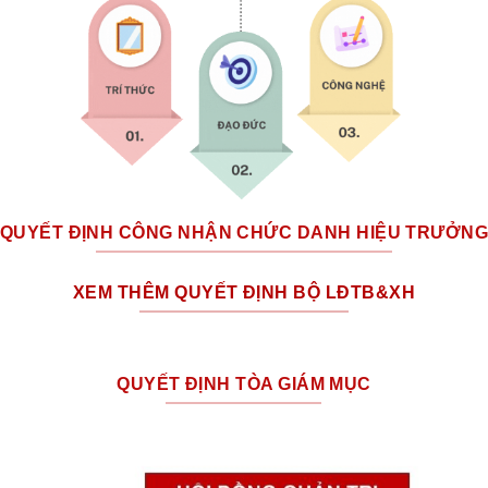
QUYẾT ĐỊNH CÔNG NHẬN CHỨC DANH HIỆU TRƯỞN
XEM THÊM QUYẾT ĐỊNH BỘ LĐTB&XH
QUYẾT ĐỊNH TÒA GIÁM MỤC