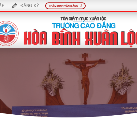
ẬP
ĐĂNG KÝ
THẨM ĐỊNH VĂN BẰNG