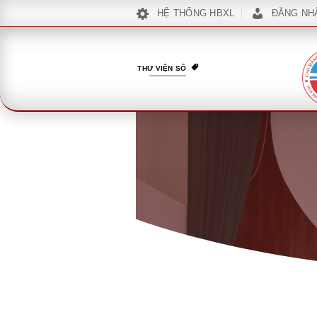
Bỏ
HỆ THỐNG HBXL
ĐĂNG NH
qua
nội
dung
THƯ VIỆN SỐ