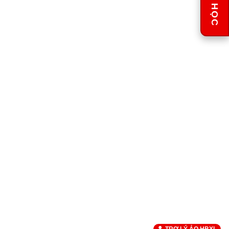
LỊCH HỌC
THÀNH VIÊN HĐQT
THÀNH VIÊN HĐQT