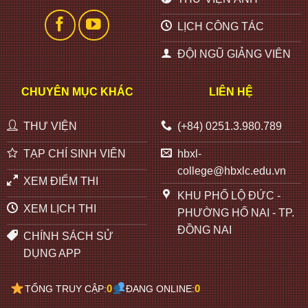
LỊCH CÔNG TÁC
ĐỘI NGŨ GIẢNG VIÊN
CHUYÊN MỤC KHÁC
LIÊN HỆ
THƯ VIỆN
(+84) 0251.3.980.789
TẠP CHÍ SINH VIÊN
hbxl-
college@hbxlc.edu.vn
XEM ĐIỂM THI
KHU PHỐ LỘ ĐỨC -
XEM LỊCH THI
PHƯỜNG HỐ NAI - TP.
ĐỒNG NAI
CHÍNH SÁCH SỬ
DỤNG APP
0
0
TỔNG TRUY CẬP:
ĐANG ONLINE: