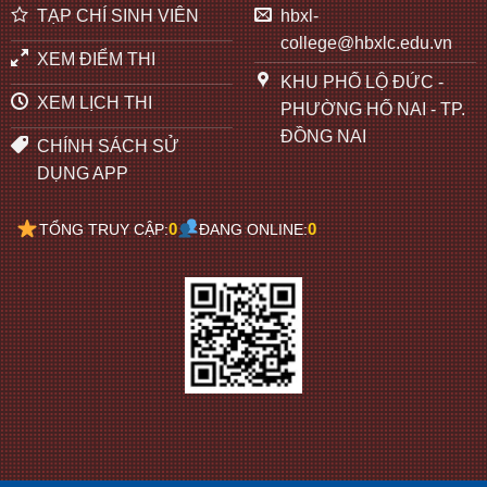
TẠP CHÍ SINH VIÊN
hbxl-
college@hbxlc.edu.vn
XEM ĐIỂM THI
KHU PHỐ LỘ ĐỨC -
XEM LỊCH THI
PHƯỜNG HỐ NAI - TP.
ĐỒNG NAI
CHÍNH SÁCH SỬ
DỤNG APP
0
0
TỔNG TRUY CẬP:
ĐANG ONLINE: