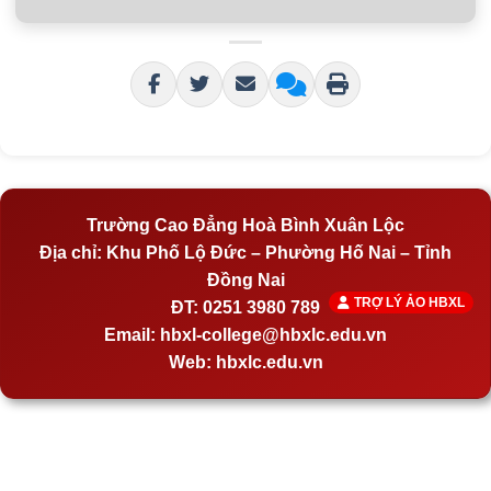
Trường Cao Đẳng Hoà Bình Xuân Lộc
Địa chỉ:
Khu Phố Lộ Đức – Phường Hố Nai – Tỉnh
Đồng Nai
TRỢ LÝ ẢO HBXL
ĐT:
0251 3980 789
Email:
hbxl-college@hbxlc.edu.vn
Web:
hbxlc.edu.vn