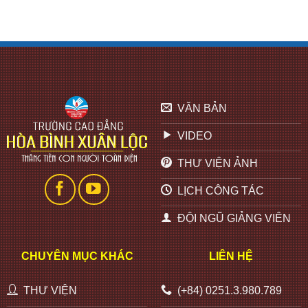
VĂN BẢN
VIDEO
THƯ VIỆN ẢNH
LỊCH CÔNG TÁC
ĐỘI NGŨ GIẢNG VIÊN
CHUYÊN MỤC KHÁC
LIÊN HỆ
THƯ VIỆN
(+84) 0251.3.980.789