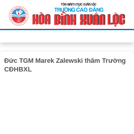
Bỏ
qua
nội
dung
Đức TGM Marek Zalewski thăm Trường
CĐHBXL