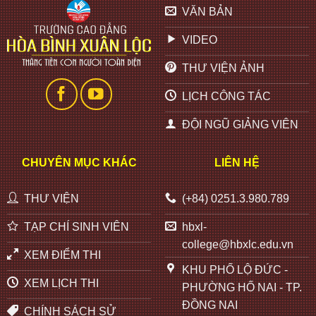
VĂN BẢN
VIDEO
THƯ VIỆN ẢNH
LỊCH CÔNG TÁC
ĐỘI NGŨ GIẢNG VIÊN
CHUYÊN MỤC KHÁC
LIÊN HỆ
THƯ VIỆN
(+84) 0251.3.980.789
TẠP CHÍ SINH VIÊN
hbxl-
college@hbxlc.edu.vn
XEM ĐIỂM THI
KHU PHỐ LỘ ĐỨC -
XEM LỊCH THI
PHƯỜNG HỐ NAI - TP.
ĐỒNG NAI
CHÍNH SÁCH SỬ