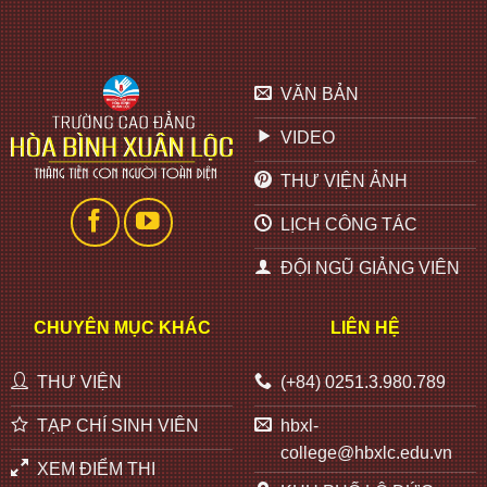
VĂN BẢN
VIDEO
THƯ VIỆN ẢNH
LỊCH CÔNG TÁC
ĐỘI NGŨ GIẢNG VIÊN
CHUYÊN MỤC KHÁC
LIÊN HỆ
THƯ VIỆN
(+84) 0251.3.980.789
TẠP CHÍ SINH VIÊN
hbxl-
college@hbxlc.edu.vn
XEM ĐIỂM THI