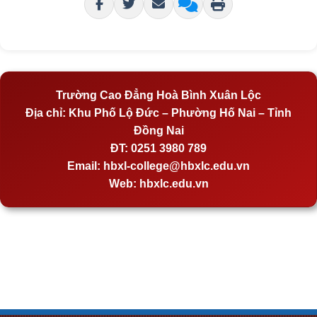
Trường Cao Đẳng Hoà Bình Xuân Lộc
Địa chỉ:
Khu Phố Lộ Đức – Phường Hố Nai – Tỉnh
Đồng Nai
ĐT:
0251 3980 789
Email:
hbxl-college@hbxlc.edu.vn
Web:
hbxlc.edu.vn