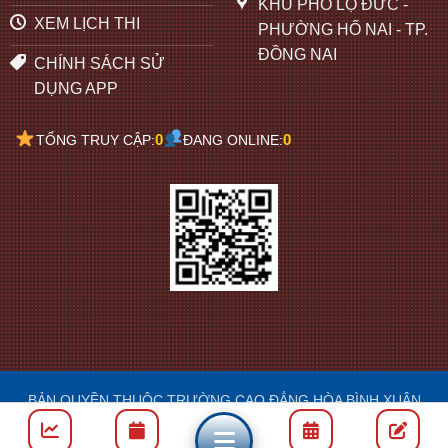
KHU PHỐ LỘ ĐỨC -
XEM LỊCH THI
PHƯỜNG HỐ NAI - TP.
ĐỒNG NAI
CHÍNH SÁCH SỬ
DỤNG APP
0
0
TỔNG TRUY CẬP:
ĐANG ONLINE:
BẢN QUYỀN THUỘC TRƯỜNG CAO ĐẲNG HÒA BÌNH XUÂN
LỘC