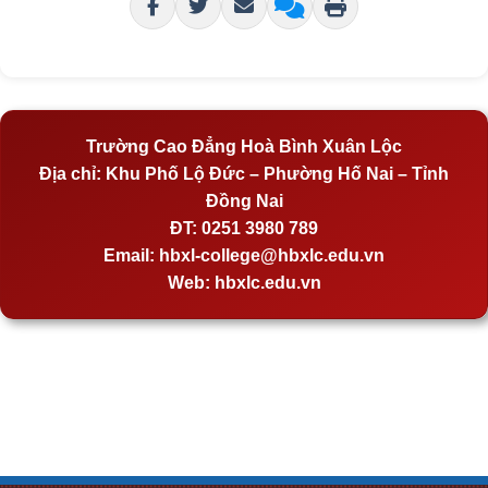
Trường Cao Đẳng Hoà Bình Xuân Lộc
Địa chỉ:
Khu Phố Lộ Đức – Phường Hố Nai – Tỉnh
Đồng Nai
ĐT:
0251 3980 789
Email:
hbxl-college@hbxlc.edu.vn
Web:
hbxlc.edu.vn