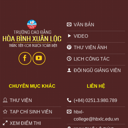
VĂN BẢN
VIDEO
THƯ VIỆN ẢNH
LỊCH CÔNG TÁC
ĐỘI NGŨ GIẢNG VIÊN
CHUYÊN MỤC KHÁC
LIÊN HỆ
THƯ VIỆN
(+84) 0251.3.980.789
TẠP CHÍ SINH VIÊN
hbxl-
college@hbxlc.edu.vn
XEM ĐIỂM THI