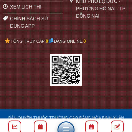
KHU PHỐ LỘ ĐỨC -
XEM LỊCH THI
PHƯỜNG HỐ NAI - TP.
ĐỒNG NAI
CHÍNH SÁCH SỬ
DỤNG APP
0
0
TỔNG TRUY CẬP:
ĐANG ONLINE:
BẢN QUYỀN THUỘC TRƯỜNG CAO ĐẲNG HÒA BÌNH XUÂN
LỘC