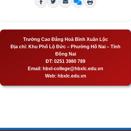
Trường Cao Đẳng Hoà Bình Xuân Lộc
Địa chỉ:
Khu Phố Lộ Đức – Phường Hố Nai – Tỉnh
Đồng Nai
ĐT:
0251 3980 789
Email:
hbxl-college@hbxlc.edu.vn
Web:
hbxlc.edu.vn