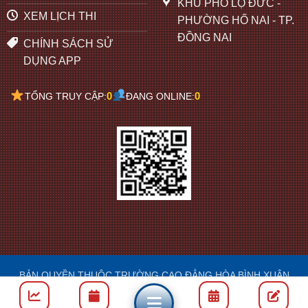
KHU PHỐ LỘ ĐỨC -
XEM LỊCH THI
PHƯỜNG HỐ NAI - TP.
ĐỒNG NAI
CHÍNH SÁCH SỬ
DỤNG APP
0
0
TỔNG TRUY CẬP:
ĐANG ONLINE:
BẢN QUYỀN THUỘC TRƯỜNG CAO ĐẲNG HÒA BÌNH XUÂN
LỘC