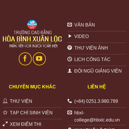
VĂN BẢN
VIDEO
THƯ VIỆN ẢNH
LỊCH CÔNG TÁC
ĐỘI NGŨ GIẢNG VIÊN
CHUYÊN MỤC KHÁC
LIÊN HỆ
THƯ VIỆN
(+84) 0251.3.980.789
TẠP CHÍ SINH VIÊN
hbxl-
college@hbxlc.edu.vn
XEM ĐIỂM THI