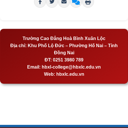
Trường Cao Đẳng Hoà Bình Xuân Lộc
Địa chỉ:
Khu Phố Lộ Đức – Phường Hố Nai – Tỉnh
Đồng Nai
ĐT:
0251 3980 789
Email:
hbxl-college@hbxlc.edu.vn
Web:
hbxlc.edu.vn