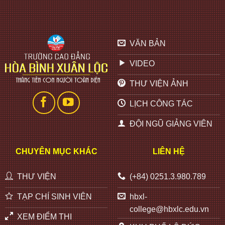
VĂN BẢN
VIDEO
THƯ VIỆN ẢNH
LỊCH CÔNG TÁC
ĐỘI NGŨ GIẢNG VIÊN
CHUYÊN MỤC KHÁC
LIÊN HỆ
THƯ VIỆN
(+84) 0251.3.980.789
TẠP CHÍ SINH VIÊN
hbxl-
college@hbxlc.edu.vn
XEM ĐIỂM THI