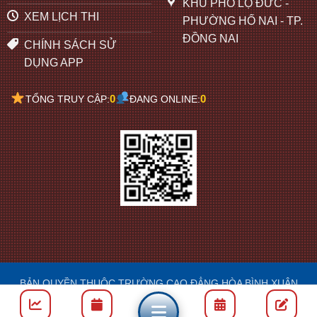
KHU PHỐ LỘ ĐỨC -
XEM LỊCH THI
PHƯỜNG HỐ NAI - TP.
ĐỒNG NAI
CHÍNH SÁCH SỬ
DỤNG APP
0
0
TỔNG TRUY CẬP:
ĐANG ONLINE:
BẢN QUYỀN THUỘC TRƯỜNG CAO ĐẲNG HÒA BÌNH XUÂN
LỘC