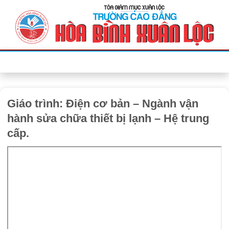
Bỏ
qua
nội
dung
Giáo trình: Điện cơ bản – Ngành vận
hành sửa chữa thiết bị lạnh – Hệ trung
cấp.