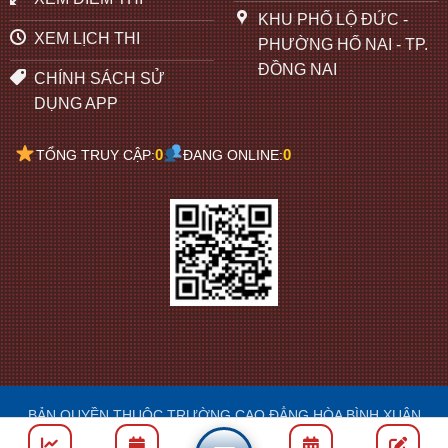
KHU PHỐ LỘ ĐỨC -
XEM LỊCH THI
PHƯỜNG HỐ NAI - TP.
ĐỒNG NAI
CHÍNH SÁCH SỬ
DỤNG APP
0
0
TỔNG TRUY CẬP:
ĐANG ONLINE:
BẢN QUYỀN THUỘC TRƯỜNG CAO ĐẲNG HÒA BÌNH XUÂN
LỘC