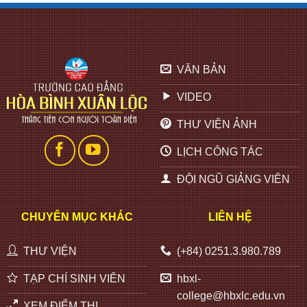
VĂN BẢN
VIDEO
THƯ VIỆN ẢNH
LỊCH CÔNG TÁC
ĐỘI NGŨ GIẢNG VIÊN
CHUYÊN MỤC KHÁC
LIÊN HỆ
THƯ VIỆN
(+84) 0251.3.980.789
TẠP CHÍ SINH VIÊN
hbxl-
college@hbxlc.edu.vn
XEM ĐIỂM THI