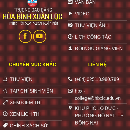
VĂN BẢN
VIDEO
THƯ VIỆN ẢNH
LỊCH CÔNG TÁC
ĐỘI NGŨ GIẢNG VIÊN
CHUYÊN MỤC KHÁC
LIÊN HỆ
THƯ VIỆN
(+84) 0251.3.980.789
TẠP CHÍ SINH VIÊN
hbxl-
college@hbxlc.edu.vn
XEM ĐIỂM THI
KHU PHỐ LỘ ĐỨC -
XEM LỊCH THI
PHƯỜNG HỐ NAI - TP.
ĐỒNG NAI
CHÍNH SÁCH SỬ