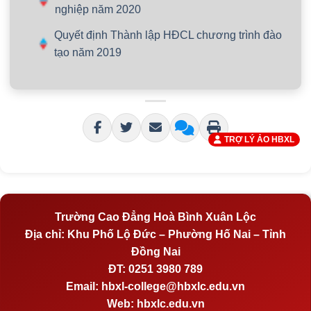
nghiệp năm 2020
Quyết định Thành lập HĐCL chương trình đào
tạo năm 2019
TRỢ LÝ ẢO HBXL
Trường Cao Đẳng Hoà Bình Xuân Lộc
Địa chỉ:
Khu Phố Lộ Đức – Phường Hố Nai – Tỉnh
Đồng Nai
ĐT:
0251 3980 789
Email:
hbxl-college@hbxlc.edu.vn
Web:
hbxlc.edu.vn