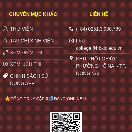
CHUYÊN MỤC KHÁC
LIÊN HỆ
THƯ VIỆN
(+84) 0251.3.980.789
TẠP CHÍ SINH VIÊN
hbxl-
college@hbxlc.edu.vn
XEM ĐIỂM THI
KHU PHỐ LỘ ĐỨC -
XEM LỊCH THI
PHƯỜNG HỐ NAI - TP.
ĐỒNG NAI
CHÍNH SÁCH SỬ
DỤNG APP
0
0
TỔNG TRUY CẬP:
ĐANG ONLINE: