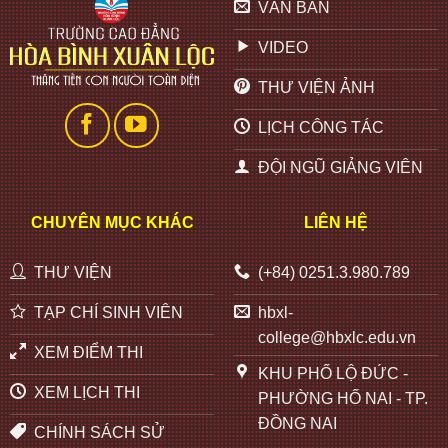
VĂN BẢN
VIDEO
THƯ VIỆN ẢNH
LỊCH CÔNG TÁC
ĐỘI NGŨ GIẢNG VIÊN
CHUYÊN MỤC KHÁC
LIÊN HỆ
THƯ VIỆN
(+84) 0251.3.980.789
TẠP CHÍ SINH VIÊN
hbxl-
college@hbxlc.edu.vn
XEM ĐIỂM THI
KHU PHỐ LỘ ĐỨC -
XEM LỊCH THI
PHƯỜNG HỐ NAI - TP.
ĐỒNG NAI
CHÍNH SÁCH SỬ