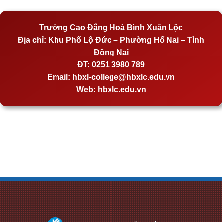
Trường Cao Đẳng Hoà Bình Xuân Lộc
Địa chỉ:
Khu Phố Lộ Đức – Phường Hố Nai – Tỉnh
Đồng Nai
ĐT:
0251 3980 789
Email:
hbxl-college@hbxlc.edu.vn
Web:
hbxlc.edu.vn