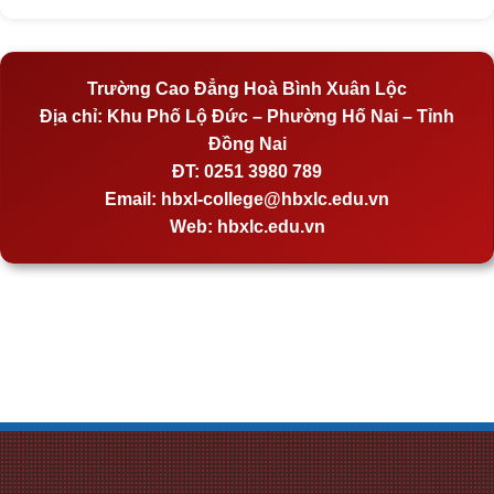
Trường Cao Đẳng Hoà Bình Xuân Lộc
Địa chỉ:
Khu Phố Lộ Đức – Phường Hố Nai – Tỉnh
Đồng Nai
ĐT:
0251 3980 789
Email:
hbxl-college@hbxlc.edu.vn
Web:
hbxlc.edu.vn