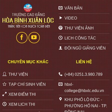
VĂN BẢN
VIDEO
THƯ VIỆN ẢNH
LỊCH CÔNG TÁC
ĐỘI NGŨ GIẢNG VIÊN
CHUYÊN MỤC KHÁC
LIÊN HỆ
THƯ VIỆN
(+84) 0251.3.980.789
TẠP CHÍ SINH VIÊN
hbxl-
college@hbxlc.edu.vn
XEM ĐIỂM THI
KHU PHỐ LỘ ĐỨC -
XEM LỊCH THI
PHƯỜNG HỐ NAI - TP.