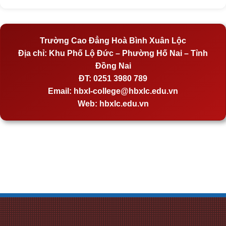
Trường Cao Đẳng Hoà Bình Xuân Lộc
Địa chỉ:
Khu Phố Lộ Đức – Phường Hố Nai – Tỉnh
Đồng Nai
ĐT:
0251 3980 789
Email:
hbxl-college@hbxlc.edu.vn
Web:
hbxlc.edu.vn