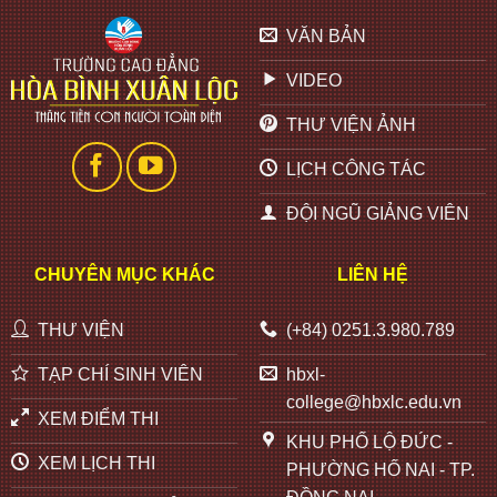
VĂN BẢN
VIDEO
THƯ VIỆN ẢNH
LỊCH CÔNG TÁC
ĐỘI NGŨ GIẢNG VIÊN
CHUYÊN MỤC KHÁC
LIÊN HỆ
THƯ VIỆN
(+84) 0251.3.980.789
TẠP CHÍ SINH VIÊN
hbxl-
college@hbxlc.edu.vn
XEM ĐIỂM THI
KHU PHỐ LỘ ĐỨC -
XEM LỊCH THI
PHƯỜNG HỐ NAI - TP.