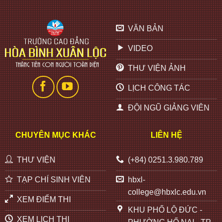
VĂN BẢN
VIDEO
THƯ VIỆN ẢNH
LỊCH CÔNG TÁC
ĐỘI NGŨ GIẢNG VIÊN
CHUYÊN MỤC KHÁC
LIÊN HỆ
THƯ VIỆN
(+84) 0251.3.980.789
TẠP CHÍ SINH VIÊN
hbxl-
college@hbxlc.edu.vn
XEM ĐIỂM THI
KHU PHỐ LỘ ĐỨC -
XEM LỊCH THI