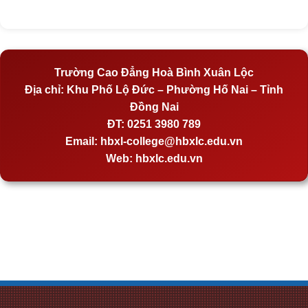
Trường Cao Đẳng Hoà Bình Xuân Lộc
Địa chỉ:
Khu Phố Lộ Đức – Phường Hố Nai – Tỉnh
Đồng Nai
ĐT:
0251 3980 789
Email:
hbxl-college@hbxlc.edu.vn
Web:
hbxlc.edu.vn