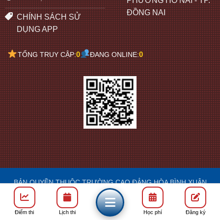
PHƯỜNG HỐ NAI - TP.
ĐỒNG NAI
CHÍNH SÁCH SỬ
DỤNG APP
0
0
TỔNG TRUY CẬP:
ĐANG ONLINE:
BẢN QUYỀN THUỘC TRƯỜNG CAO ĐẲNG HÒA BÌNH XUÂN
LỘC
DESIGN: FRANCIS
Điểm thi
Lịch thi
Học phí
Đăng ký