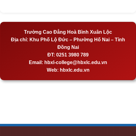
Trường Cao Đẳng Hoà Bình Xuân Lộc
Địa chỉ:
Khu Phố Lộ Đức – Phường Hố Nai – Tỉnh
Đồng Nai
ĐT:
0251 3980 789
Email:
hbxl-college@hbxlc.edu.vn
Web:
hbxlc.edu.vn