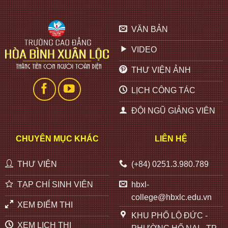
VĂN BẢN
VIDEO
THƯ VIỆN ẢNH
LỊCH CÔNG TÁC
ĐỘI NGŨ GIẢNG VIÊN
CHUYÊN MỤC KHÁC
LIÊN HỆ
THƯ VIỆN
(+84) 0251.3.980.789
TẠP CHÍ SINH VIÊN
hbxl-
college@hbxlc.edu.vn
XEM ĐIỂM THI
KHU PHỐ LỘ ĐỨC -
XEM LỊCH THI