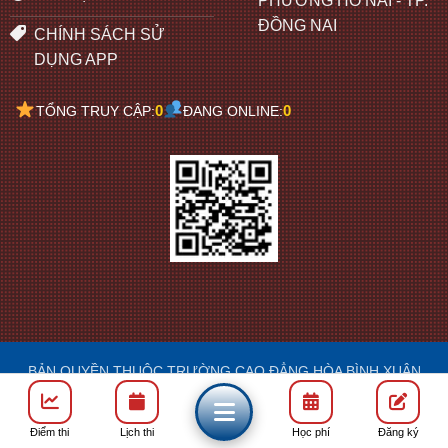
PHƯỜNG HỐ NAI - TP.
ĐỒNG NAI
CHÍNH SÁCH SỬ
DỤNG APP
0
0
TỔNG TRUY CẬP:
ĐANG ONLINE:
BẢN QUYỀN THUỘC TRƯỜNG CAO ĐẲNG HÒA BÌNH XUÂN
LỘC
DESIGN: FRANCIS
Điểm thi
Lịch thi
Học phí
Đăng ký