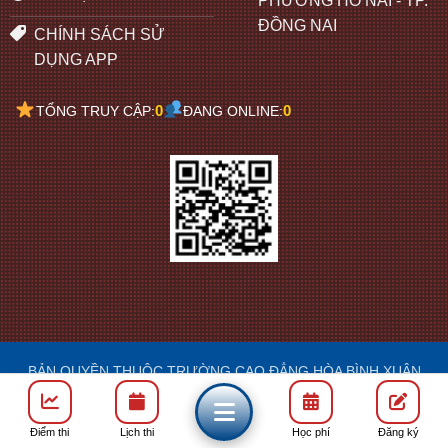
PHƯỜNG HỐ NAI - TP.
ĐỒNG NAI
CHÍNH SÁCH SỬ
DỤNG APP
0
0
TỔNG TRUY CẬP:
ĐANG ONLINE:
BẢN QUYỀN THUỘC TRƯỜNG CAO ĐẲNG HÒA BÌNH XUÂN
LỘC
DESIGN: FRANCIS
Điểm thi
Lịch thi
Học phí
Đăng ký