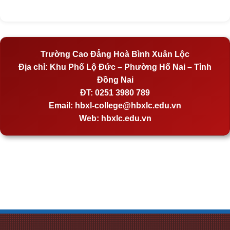
Trường Cao Đẳng Hoà Bình Xuân Lộc
Địa chỉ:
Khu Phố Lộ Đức – Phường Hố Nai – Tỉnh
Đồng Nai
ĐT:
0251 3980 789
Email:
hbxl-college@hbxlc.edu.vn
Web:
hbxlc.edu.vn