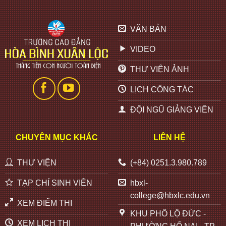
VĂN BẢN
VIDEO
THƯ VIỆN ẢNH
LỊCH CÔNG TÁC
ĐỘI NGŨ GIẢNG VIÊN
CHUYÊN MỤC KHÁC
LIÊN HỆ
THƯ VIỆN
(+84) 0251.3.980.789
TẠP CHÍ SINH VIÊN
hbxl-
college@hbxlc.edu.vn
XEM ĐIỂM THI
KHU PHỐ LỘ ĐỨC -
XEM LỊCH THI