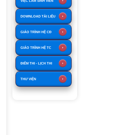
VIỆC LÀM SINH VIÊN
DOWNLOAD TÀI LIỆU
GIÁO TRÌNH HỆ CĐ
GIÁO TRÌNH HỆ TC
ĐIỂM THI - LỊCH THI
THƯ VIỆN