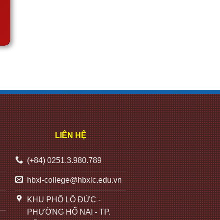
LIÊN HỆ
(+84) 0251.3.980.789
hbxl-college@hbxlc.edu.vn
KHU PHỐ LỘ ĐỨC -
PHƯỜNG HỐ NAI - TP.