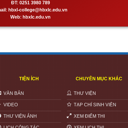
ĐT:
0251 3980 789
ail:
hbxl-college@hbxlc.edu.vn
Web:
hbxlc.edu.vn
TIỆN ÍCH
CHUYÊN MỤC KHÁC
VĂN BẢN
THƯ VIỆN
VIDEO
TẠP CHÍ SINH VIÊN
THƯ VIỆN ẢNH
XEM ĐIỂM THI
LỊCH CÔNG TÁC
XEM LỊCH THI