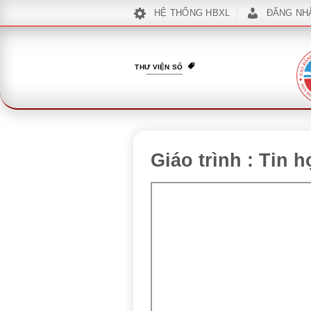
Bỏ
HỆ THỐNG HBXL
ĐĂNG NH
qua
nội
dung
THƯ VIỆN SỐ
Giáo trình : Tin