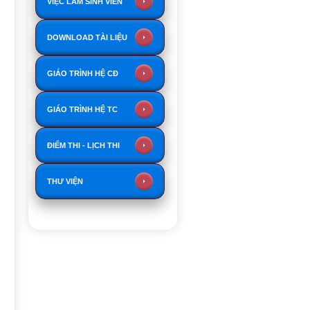
VIỆC LÀM SINH VIÊN
DOWNLOAD TÀI LIỆU
GIÁO TRÌNH HỆ CĐ
GIÁO TRÌNH HỆ TC
ĐIỂM THI - LỊCH THI
THƯ VIỆN