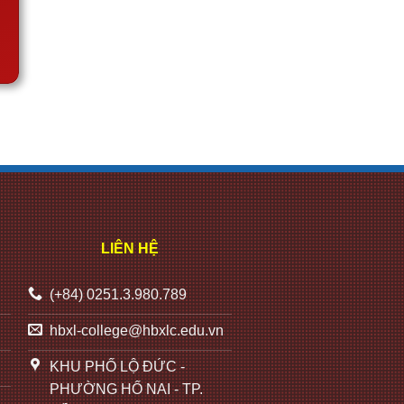
LIÊN HỆ
(+84) 0251.3.980.789
hbxl-college@hbxlc.edu.vn
KHU PHỐ LỘ ĐỨC -
PHƯỜNG HỐ NAI - TP.