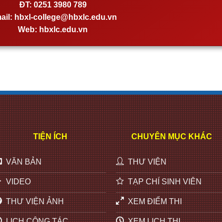
ĐT:
0251 3980 789
ail:
hbxl-college@hbxlc.edu.vn
Web:
hbxlc.edu.vn
TIỆN ÍCH
CHUYÊN MỤC KHÁC
VĂN BẢN
THƯ VIỆN
VIDEO
TẠP CHÍ SINH VIÊN
THƯ VIỆN ẢNH
XEM ĐIỂM THI
LỊCH CÔNG TÁC
XEM LỊCH THI