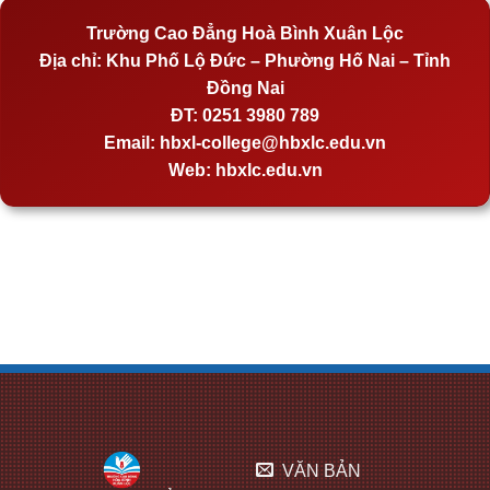
Trường Cao Đẳng Hoà Bình Xuân Lộc
Địa chỉ:
Khu Phố Lộ Đức – Phường Hố Nai – Tỉnh
Đồng Nai
ĐT:
0251 3980 789
Email:
hbxl-college@hbxlc.edu.vn
Web:
hbxlc.edu.vn
VĂN BẢN