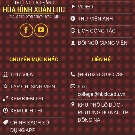
VIDEO
THƯ VIỆN ẢNH
LỊCH CÔNG TÁC
ĐỘI NGŨ GIẢNG VIÊN
CHUYÊN MỤC KHÁC
LIÊN HỆ
THƯ VIỆN
(+84) 0251.3.980.789
TẠP CHÍ SINH VIÊN
hbxl-
college@hbxlc.edu.vn
XEM ĐIỂM THI
KHU PHỐ LỘ ĐỨC -
XEM LỊCH THI
PHƯỜNG HỐ NAI - TP.
ĐỒNG NAI
CHÍNH SÁCH SỬ
DỤNG APP