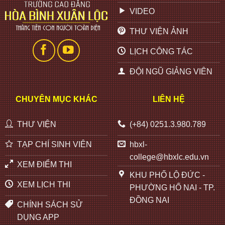
VIDEO
THƯ VIỆN ẢNH
LỊCH CÔNG TÁC
ĐỘI NGŨ GIẢNG VIÊN
CHUYÊN MỤC KHÁC
LIÊN HỆ
THƯ VIỆN
(+84) 0251.3.980.789
TẠP CHÍ SINH VIÊN
hbxl-
college@hbxlc.edu.vn
XEM ĐIỂM THI
KHU PHỐ LỘ ĐỨC -
XEM LỊCH THI
PHƯỜNG HỐ NAI - TP.
ĐỒNG NAI
CHÍNH SÁCH SỬ
DỤNG APP