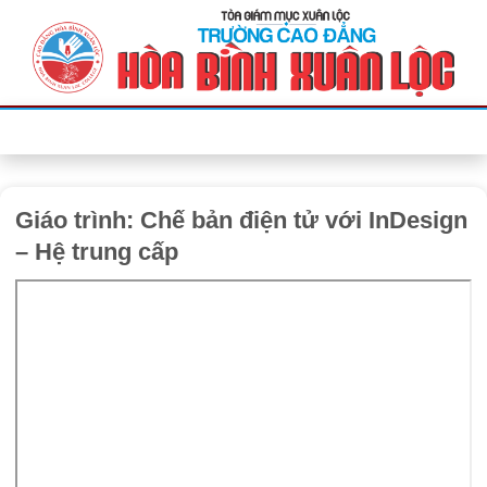
Bỏ
qua
nội
dung
Giáo trình: Chế bản điện tử với InDesign
– Hệ trung cấp