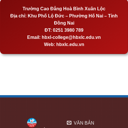
Trường Cao Đẳng Hoà Bình Xuân Lộc
Địa chỉ:
Khu Phố Lộ Đức – Phường Hố Nai – Tỉnh
Đồng Nai
ĐT:
0251 3980 789
Email:
hbxl-college@hbxlc.edu.vn
Web:
hbxlc.edu.vn
VĂN BẢN