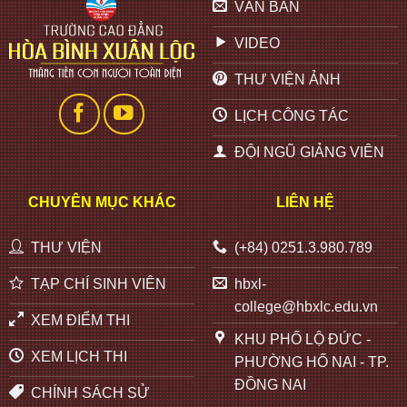
VĂN BẢN
VIDEO
THƯ VIỆN ẢNH
LỊCH CÔNG TÁC
ĐỘI NGŨ GIẢNG VIÊN
CHUYÊN MỤC KHÁC
LIÊN HỆ
THƯ VIỆN
(+84) 0251.3.980.789
TẠP CHÍ SINH VIÊN
hbxl-
college@hbxlc.edu.vn
XEM ĐIỂM THI
KHU PHỐ LỘ ĐỨC -
XEM LỊCH THI
PHƯỜNG HỐ NAI - TP.
ĐỒNG NAI
CHÍNH SÁCH SỬ