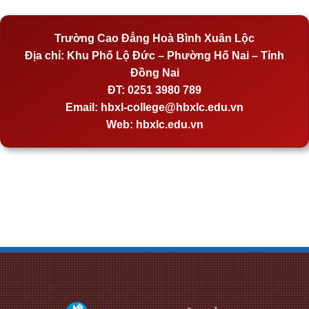
Trường Cao Đẳng Hoà Bình Xuân Lộc
Địa chỉ:
Khu Phố Lộ Đức – Phường Hố Nai – Tỉnh
Đồng Nai
ĐT:
0251 3980 789
Email:
hbxl-college@hbxlc.edu.vn
Web:
hbxlc.edu.vn