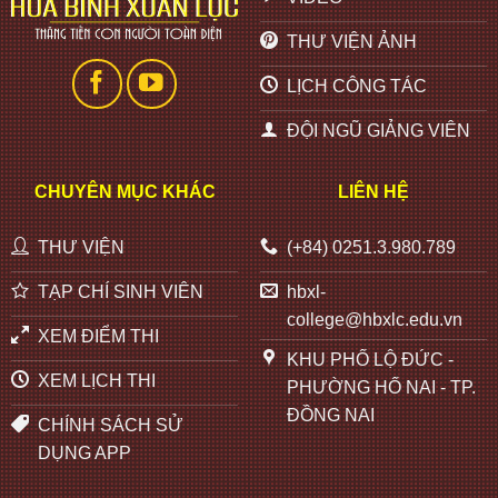
THƯ VIỆN ẢNH
LỊCH CÔNG TÁC
ĐỘI NGŨ GIẢNG VIÊN
CHUYÊN MỤC KHÁC
LIÊN HỆ
THƯ VIỆN
(+84) 0251.3.980.789
TẠP CHÍ SINH VIÊN
hbxl-
college@hbxlc.edu.vn
XEM ĐIỂM THI
KHU PHỐ LỘ ĐỨC -
XEM LỊCH THI
PHƯỜNG HỐ NAI - TP.
ĐỒNG NAI
CHÍNH SÁCH SỬ
DỤNG APP