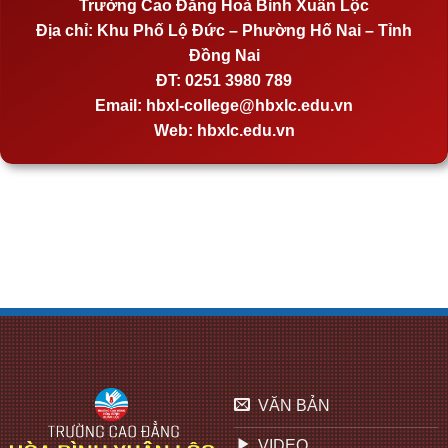
Trường Cao Đẳng Hoà Bình Xuân Lộc
Địa chỉ:
Khu Phố Lộ Đức – Phường Hố Nai – Tỉnh
Đồng Nai
ĐT:
0251 3980 789
Email:
hbxl-college@hbxlc.edu.vn
Web:
hbxlc.edu.vn
VĂN BẢN
VIDEO