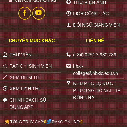
THƯ VIỆN ẢNH
LỊCH CÔNG TÁC
ĐỘI NGŨ GIẢNG VIÊN
CHUYÊN MỤC KHÁC
LIÊN HỆ
THƯ VIỆN
(+84) 0251.3.980.789
TẠP CHÍ SINH VIÊN
hbxl-
college@hbxlc.edu.vn
XEM ĐIỂM THI
KHU PHỐ LỘ ĐỨC -
XEM LỊCH THI
PHƯỜNG HỐ NAI - TP.
ĐỒNG NAI
CHÍNH SÁCH SỬ
DỤNG APP
0
0
TỔNG TRUY CẬP:
ĐANG ONLINE: