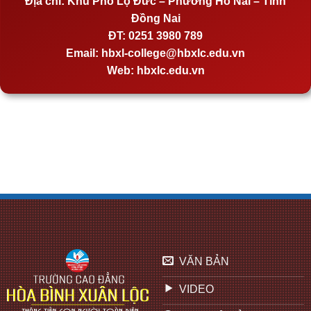
Địa chỉ:
Khu Phố Lộ Đức – Phường Hố Nai – Tỉnh
Đồng Nai
ĐT:
0251 3980 789
Email:
hbxl-college@hbxlc.edu.vn
Web:
hbxlc.edu.vn
VĂN BẢN
VIDEO