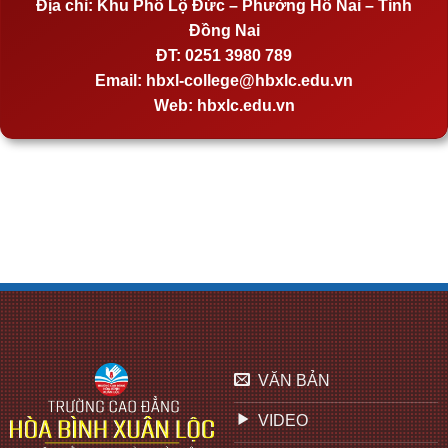
Địa chỉ:
Khu Phố Lộ Đức – Phường Hố Nai – Tỉnh
Đồng Nai
ĐT:
0251 3980 789
Email:
hbxl-college@hbxlc.edu.vn
Web:
hbxlc.edu.vn
VĂN BẢN
VIDEO