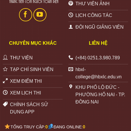
THƯ VIỆN ẢNH
LỊCH CÔNG TÁC
ĐỘI NGŨ GIẢNG VIÊN
CHUYÊN MỤC KHÁC
LIÊN HỆ
THƯ VIỆN
(+84) 0251.3.980.789
TẠP CHÍ SINH VIÊN
hbxl-
college@hbxlc.edu.vn
XEM ĐIỂM THI
KHU PHỐ LỘ ĐỨC -
XEM LỊCH THI
PHƯỜNG HỐ NAI - TP.
ĐỒNG NAI
CHÍNH SÁCH SỬ
DỤNG APP
0
0
TỔNG TRUY CẬP:
ĐANG ONLINE: