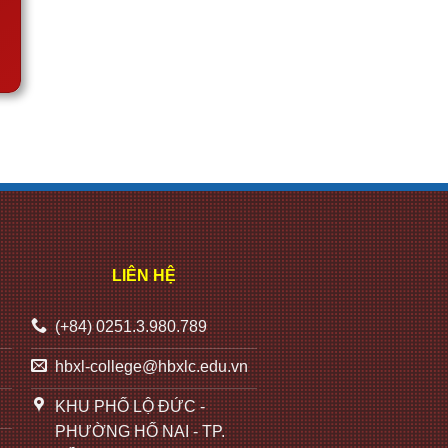
LIÊN HỆ
(+84) 0251.3.980.789
hbxl-college@hbxlc.edu.vn
KHU PHỐ LỘ ĐỨC -
PHƯỜNG HỐ NAI - TP.