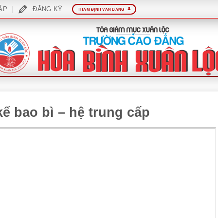
ẬP
ĐĂNG KÝ
THẨM ĐỊNH VĂN BẰNG
kế bao bì – hệ trung cấp