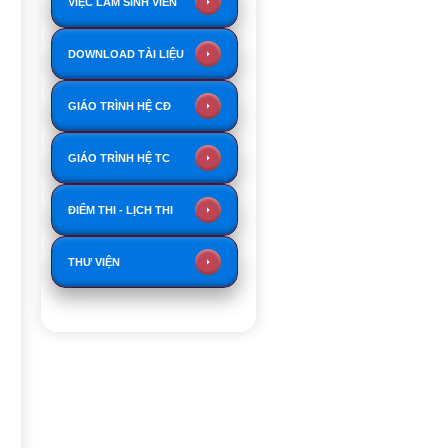
VIỆC LÀM SINH VIÊN
DOWNLOAD TÀI LIỆU
GIÁO TRÌNH HỆ CĐ
GIÁO TRÌNH HỆ TC
ĐIỂM THI - LỊCH THI
THƯ VIỆN