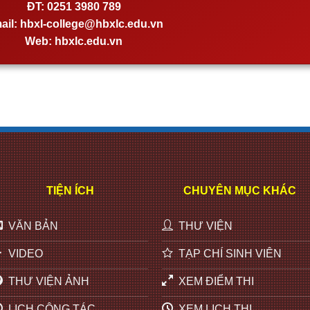
ĐT:
0251 3980 789
ail:
hbxl-college@hbxlc.edu.vn
Web:
hbxlc.edu.vn
TIỆN ÍCH
CHUYÊN MỤC KHÁC
VĂN BẢN
THƯ VIỆN
VIDEO
TẠP CHÍ SINH VIÊN
THƯ VIỆN ẢNH
XEM ĐIỂM THI
LỊCH CÔNG TÁC
XEM LỊCH THI