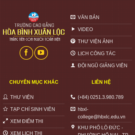
VĂN BẢN
VIDEO
THƯ VIỆN ẢNH
LỊCH CÔNG TÁC
ĐỘI NGŨ GIẢNG VIÊN
CHUYÊN MỤC KHÁC
LIÊN HỆ
THƯ VIỆN
(+84) 0251.3.980.789
TẠP CHÍ SINH VIÊN
hbxl-
college@hbxlc.edu.vn
XEM ĐIỂM THI
KHU PHỐ LỘ ĐỨC -
XEM LỊCH THI