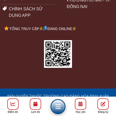
PHƯỜNG HỐ NAI - TP.
ĐỒNG NAI
CHÍNH SÁCH SỬ
DỤNG APP
0
0
TỔNG TRUY CẬP:
ĐANG ONLINE:
BẢN QUYỀN THUỘC TRƯỜNG CAO ĐẲNG HÒA BÌNH XUÂN
LỘC
DESIGN: FRANCIS
Điểm thi
Lịch thi
Học phí
Đăng ký