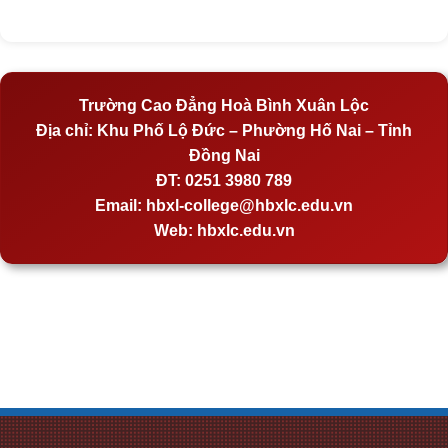
Trường Cao Đẳng Hoà Bình Xuân Lộc
Địa chỉ:
Khu Phố Lộ Đức – Phường Hố Nai – Tỉnh
Đồng Nai
ĐT:
0251 3980 789
Email:
hbxl-college@hbxlc.edu.vn
Web:
hbxlc.edu.vn