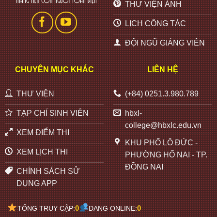
THƯ VIỆN ẢNH
LỊCH CÔNG TÁC
ĐỘI NGŨ GIẢNG VIÊN
CHUYÊN MỤC KHÁC
LIÊN HỆ
THƯ VIỆN
(+84) 0251.3.980.789
TẠP CHÍ SINH VIÊN
hbxl-
college@hbxlc.edu.vn
XEM ĐIỂM THI
KHU PHỐ LỘ ĐỨC -
XEM LỊCH THI
PHƯỜNG HỐ NAI - TP.
ĐỒNG NAI
CHÍNH SÁCH SỬ
DỤNG APP
0
0
TỔNG TRUY CẬP:
ĐANG ONLINE: