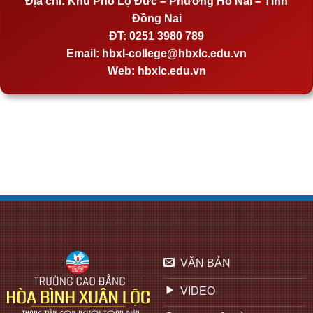
Địa chỉ:
Khu Phố Lộ Đức – Phường Hố Nai – Tỉnh
Đồng Nai
ĐT:
0251 3980 789
Email:
hbxl-college@hbxlc.edu.vn
Web:
hbxlc.edu.vn
VĂN BẢN
VIDEO