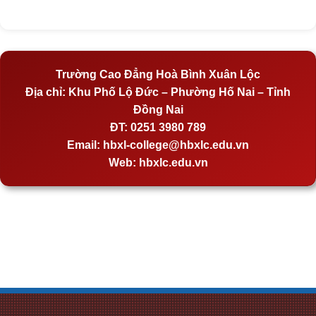
Trường Cao Đẳng Hoà Bình Xuân Lộc
Địa chỉ:
Khu Phố Lộ Đức – Phường Hố Nai – Tỉnh
Đồng Nai
ĐT:
0251 3980 789
Email:
hbxl-college@hbxlc.edu.vn
Web:
hbxlc.edu.vn