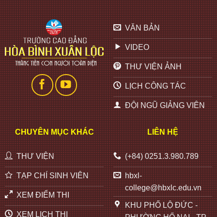
VĂN BẢN
VIDEO
THƯ VIỆN ẢNH
LỊCH CÔNG TÁC
ĐỘI NGŨ GIẢNG VIÊN
CHUYÊN MỤC KHÁC
LIÊN HỆ
THƯ VIỆN
(+84) 0251.3.980.789
TẠP CHÍ SINH VIÊN
hbxl-
college@hbxlc.edu.vn
XEM ĐIỂM THI
KHU PHỐ LỘ ĐỨC -
XEM LỊCH THI