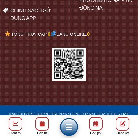
PHƯỜNG HỐ NAI - TP.
ĐỒNG NAI
CHÍNH SÁCH SỬ
DỤNG APP
0
0
TỔNG TRUY CẬP:
ĐANG ONLINE:
BẢN QUYỀN THUỘC TRƯỜNG CAO ĐẲNG HÒA BÌNH XUÂN
LỘC
DESIGN: FRANCIS
Điểm thi
Lịch thi
Học phí
Đăng ký