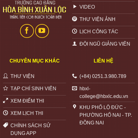
VIDEO
THƯ VIỆN ẢNH
LỊCH CÔNG TÁC
ĐỘI NGŨ GIẢNG VIÊN
CHUYÊN MỤC KHÁC
LIÊN HỆ
THƯ VIỆN
(+84) 0251.3.980.789
TẠP CHÍ SINH VIÊN
hbxl-
college@hbxlc.edu.vn
XEM ĐIỂM THI
KHU PHỐ LỘ ĐỨC -
XEM LỊCH THI
PHƯỜNG HỐ NAI - TP.
ĐỒNG NAI
CHÍNH SÁCH SỬ
DỤNG APP