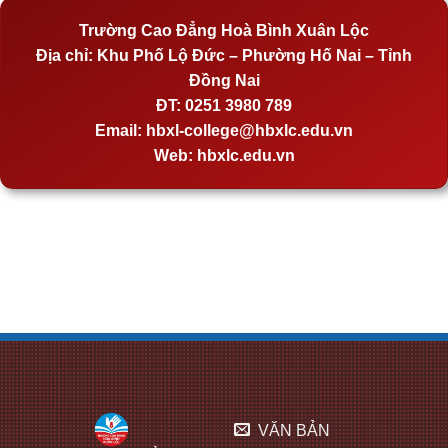
Trường Cao Đẳng Hoà Bình Xuân Lộc
Địa chỉ:
Khu Phố Lộ Đức – Phường Hố Nai – Tỉnh
Đồng Nai
ĐT:
0251 3980 789
Email:
hbxl-college@hbxlc.edu.vn
Web:
hbxlc.edu.vn
VĂN BẢN