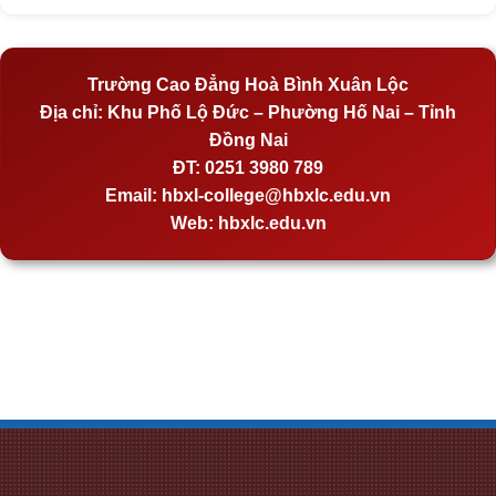
Trường Cao Đẳng Hoà Bình Xuân Lộc
Địa chỉ:
Khu Phố Lộ Đức – Phường Hố Nai – Tỉnh
Đồng Nai
ĐT:
0251 3980 789
Email:
hbxl-college@hbxlc.edu.vn
Web:
hbxlc.edu.vn