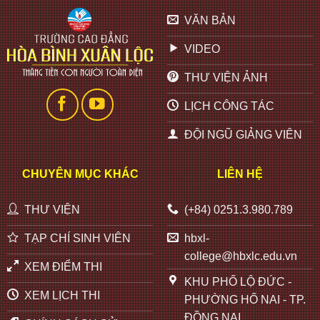
VĂN BẢN
VIDEO
THƯ VIỆN ẢNH
LỊCH CÔNG TÁC
ĐỘI NGŨ GIẢNG VIÊN
CHUYÊN MỤC KHÁC
LIÊN HỆ
THƯ VIỆN
(+84) 0251.3.980.789
TẠP CHÍ SINH VIÊN
hbxl-
college@hbxlc.edu.vn
XEM ĐIỂM THI
KHU PHỐ LỘ ĐỨC -
XEM LỊCH THI
PHƯỜNG HỐ NAI - TP.
ĐỒNG NAI