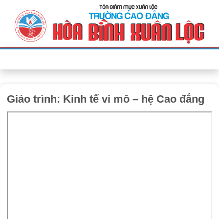
Bỏ
qua
nội
dung
Giáo trình: Kinh tế vi mô – hệ Cao đẳng