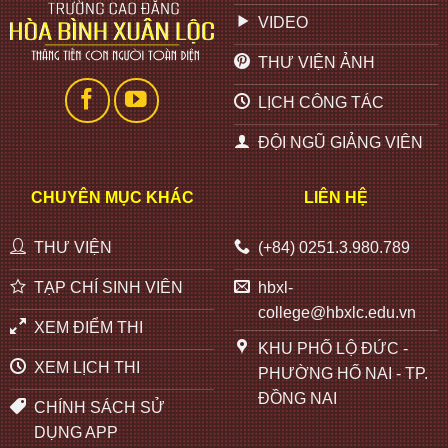
VIDEO
THƯ VIỆN ẢNH
LỊCH CÔNG TÁC
ĐỘI NGŨ GIẢNG VIÊN
CHUYÊN MỤC KHÁC
LIÊN HỆ
THƯ VIỆN
(+84) 0251.3.980.789
TẠP CHÍ SINH VIÊN
hbxl-
college@hbxlc.edu.vn
XEM ĐIỂM THI
KHU PHỐ LỘ ĐỨC -
XEM LỊCH THI
PHƯỜNG HỐ NAI - TP.
ĐỒNG NAI
CHÍNH SÁCH SỬ
DỤNG APP