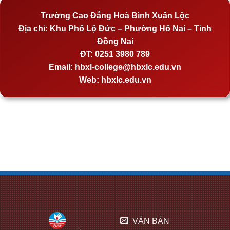
Trường Cao Đẳng Hoà Bình Xuân Lộc
Địa chỉ:
Khu Phố Lộ Đức – Phường Hố Nai – Tỉnh
Đồng Nai
ĐT:
0251 3980 789
Email:
hbxl-college@hbxlc.edu.vn
Web:
hbxlc.edu.vn
VĂN BẢN