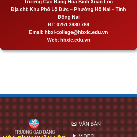
Trường Cao Đẳng Hoà Bình Xuân Lộc
Địa chỉ:
Khu Phố Lộ Đức – Phường Hố Nai – Tỉnh
Đồng Nai
ĐT:
0251 3980 789
Email:
hbxl-college@hbxlc.edu.vn
Web:
hbxlc.edu.vn
VĂN BẢN
VIDEO