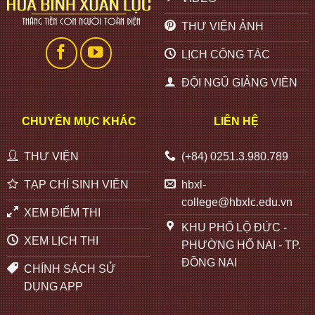
THƯ VIỆN ẢNH
LỊCH CÔNG TÁC
ĐỘI NGŨ GIẢNG VIÊN
CHUYÊN MỤC KHÁC
LIÊN HỆ
THƯ VIỆN
(+84) 0251.3.980.789
TẠP CHÍ SINH VIÊN
hbxl-
college@hbxlc.edu.vn
XEM ĐIỂM THI
KHU PHỐ LỘ ĐỨC -
XEM LỊCH THI
PHƯỜNG HỐ NAI - TP.
ĐỒNG NAI
CHÍNH SÁCH SỬ
DỤNG APP