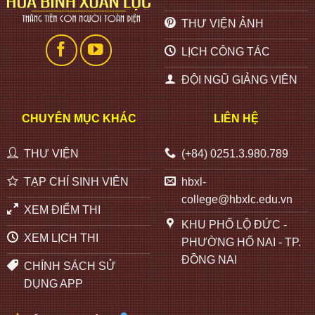
THƯ VIỆN ẢNH
LỊCH CÔNG TÁC
ĐỘI NGŨ GIẢNG VIÊN
CHUYÊN MỤC KHÁC
LIÊN HỆ
THƯ VIỆN
(+84) 0251.3.980.789
TẠP CHÍ SINH VIÊN
hbxl-
college@hbxlc.edu.vn
XEM ĐIỂM THI
KHU PHỐ LỘ ĐỨC -
XEM LỊCH THI
PHƯỜNG HỐ NAI - TP.
ĐỒNG NAI
CHÍNH SÁCH SỬ
DỤNG APP