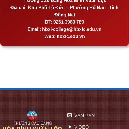
Trường Cao Đẳng Hoà Bình Xuân Lộc
Địa chỉ:
Khu Phố Lộ Đức – Phường Hố Nai – Tỉnh
Đồng Nai
ĐT:
0251 3980 789
Email:
hbxl-college@hbxlc.edu.vn
Web:
hbxlc.edu.vn
VĂN BẢN
VIDEO