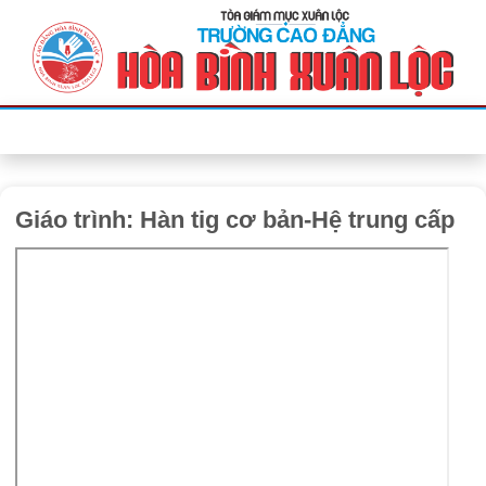
Bỏ
qua
nội
dung
Giáo trình: Hàn tig cơ bản-Hệ trung cấp