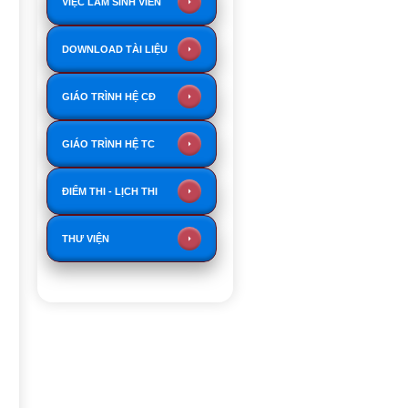
VIỆC LÀM SINH VIÊN
DOWNLOAD TÀI LIỆU
GIÁO TRÌNH HỆ CĐ
GIÁO TRÌNH HỆ TC
ĐIỂM THI - LỊCH THI
THƯ VIỆN