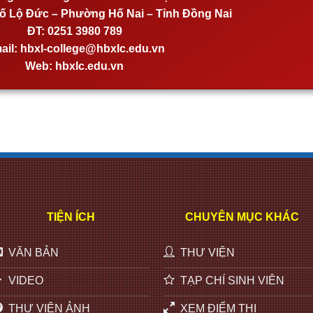
 Lộ Đức – Phường Hố Nai – Tỉnh Đồng Nai
ĐT:
0251 3980 789
ail:
hbxl-college@hbxlc.edu.vn
Web:
hbxlc.edu.vn
TIỆN ÍCH
CHUYÊN MỤC KHÁC
VĂN BẢN
THƯ VIỆN
VIDEO
TẠP CHÍ SINH VIÊN
THƯ VIỆN ẢNH
XEM ĐIỂM THI