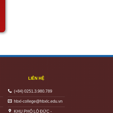
LIÊN HỆ
(+84) 0251.3.980.789
hbxl-college@hbxlc.edu.vn
KHU PHỐ LỘ ĐỨC -