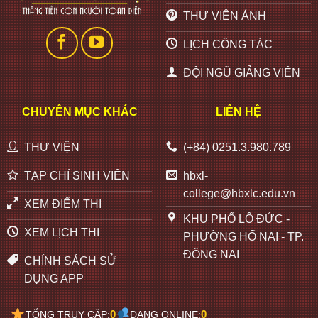
THƯ VIỆN ẢNH
LỊCH CÔNG TÁC
ĐỘI NGŨ GIẢNG VIÊN
CHUYÊN MỤC KHÁC
LIÊN HỆ
THƯ VIỆN
(+84) 0251.3.980.789
TẠP CHÍ SINH VIÊN
hbxl-
college@hbxlc.edu.vn
XEM ĐIỂM THI
KHU PHỐ LỘ ĐỨC -
XEM LỊCH THI
PHƯỜNG HỐ NAI - TP.
ĐỒNG NAI
CHÍNH SÁCH SỬ
DỤNG APP
0
0
TỔNG TRUY CẬP:
ĐANG ONLINE: