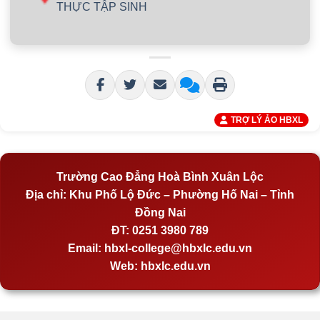
THỰC TẬP SINH
TRỢ LÝ ẢO HBXL
Trường Cao Đẳng Hoà Bình Xuân Lộc
Địa chỉ:
Khu Phố Lộ Đức – Phường Hố Nai – Tỉnh
Đồng Nai
ĐT:
0251 3980 789
Email:
hbxl-college@hbxlc.edu.vn
Web:
hbxlc.edu.vn