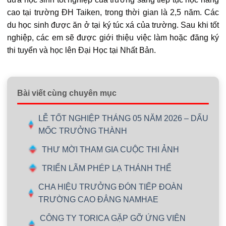
cao tại trường ĐH Taiken, trong thời gian là 2,5 năm. Các
du học sinh được ăn ở tại ký túc xá của trường. Sau khi tốt
nghiệp, các em sẽ được giới thiệu việc làm hoặc đăng ký
thi tuyển và học lên Đại Học tại Nhất Bản.
Bài viết cùng chuyên mục
LỄ TỐT NGHIỆP THÁNG 05 NĂM 2026 – DẤU
MỐC TRƯỞNG THÀNH
THƯ MỜI THAM GIA CUỘC THI ẢNH
TRIỂN LÃM PHÉP LẠ THÁNH THỂ
CHA HIỆU TRƯỞNG ĐÓN TIẾP ĐOÀN
TRƯỜNG CAO ĐẲNG NAMHAE
CÔNG TY TORICA GẶP GỠ ỨNG VIÊN