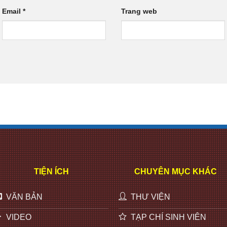
Email
*
Trang web
TIỆN ÍCH
CHUYÊN MỤC KHÁC
VĂN BẢN
THƯ VIỆN
VIDEO
TẠP CHÍ SINH VIÊN