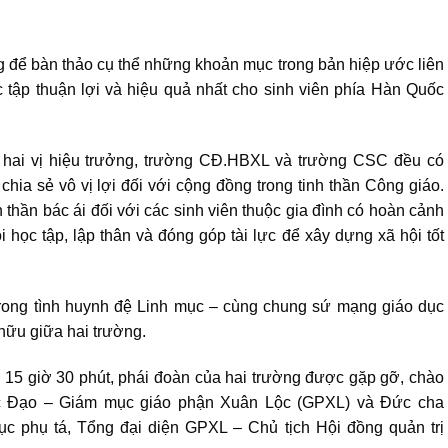
g để bàn thảo cụ thể những khoản mục trong bản hiệp ước liên
c tập thuận lợi và hiệu quả nhất cho sinh viên phía Hàn Quốc
 hai vị hiệu trưởng, trường CĐ.HBXL và trường CSC đều có
ia sẻ vô vị lợi đối với cộng đồng trong tinh thần Công giáo.
h thần bác ái đối với các sinh viên thuộc gia đình có hoàn cảnh
 học tập, lập thân và đóng góp tài lực để xây dựng xã hội tốt
 trong tình huynh đệ Linh mục – cùng chung sứ mạng giáo dục
n hữu giữa hai trường.
15 giờ 30 phút, phái đoàn của hai trường được gặp gỡ, chào
 Đạo – Giám mục giáo phận Xuân Lộc (GPXL) và Đức cha
 phụ tá, Tổng đại diện GPXL – Chủ tịch Hội đồng quản trị