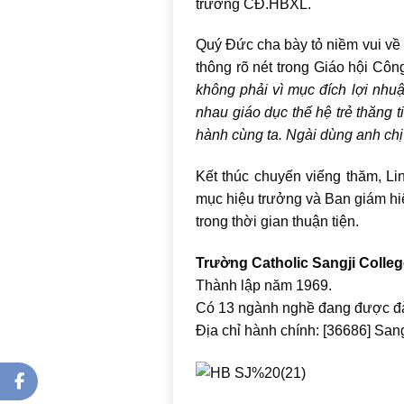
trường CĐ.HBXL.
Quý Đức cha bày tỏ niềm vui về 
thông rõ nét trong Giáo hội Côn
không phải vì mục đích lợi nhuậ
nhau giáo dục thế hệ trẻ thăng t
hành cùng ta. Ngài dùng anh chị 
Kết thúc chuyến viếng thăm, Li
mục hiệu trưởng và Ban giám h
trong thời gian thuận tiện.
Trường Catholic Sangji Colle
Thành lập năm 1969.
Có 13 ngành nghề đang được đà
Địa chỉ hành chính: [36686] Sang