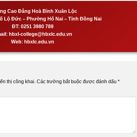
ng Cao Đẳng Hoà Bình Xuân Lộc
 Lộ Đức – Phường Hố Nai – Tỉnh Đồng Nai
ĐT:
0251 3980 789
ail:
hbxl-college@hbxlc.edu.vn
Web:
hbxlc.edu.vn
n thị công khai.
Các trường bắt buộc được đánh dấu
*