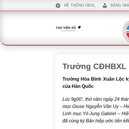
Bỏ
HỆ THỐNG HBXL
ĐĂNG NH
qua
nội
dung
THƯ VIỆN SỐ
Trường CĐHBXL ký
Trường Hòa Bình Xuân Lộc ký 
của Hàn Quốc
Lúc 9g00’, thứ năm ngày 24 thá
mục Giuse Nguyễn Văn Uy – Hi
Linh mục Yil-Jung Gabriel – Hi
đã cùng ký Bản hiệp ước liên kết,