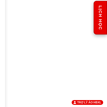
LỊCH HỌC
TRỢ LÝ ẢO HBXL