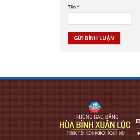
Tên
*