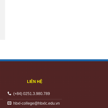
LIÊN HỆ
(+84) 0251.3.980.789
hbxl-college@hbxlc.edu.vn