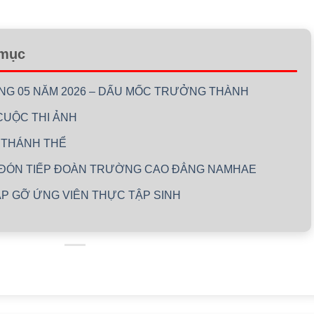
 mục
ÁNG 05 NĂM 2026 – DẤU MỐC TRƯỞNG THÀNH
CUỘC THI ẢNH
 THÁNH THỂ
 ĐÓN TIẾP ĐOÀN TRƯỜNG CAO ĐẲNG NAMHAE
ẶP GỠ ỨNG VIÊN THỰC TẬP SINH