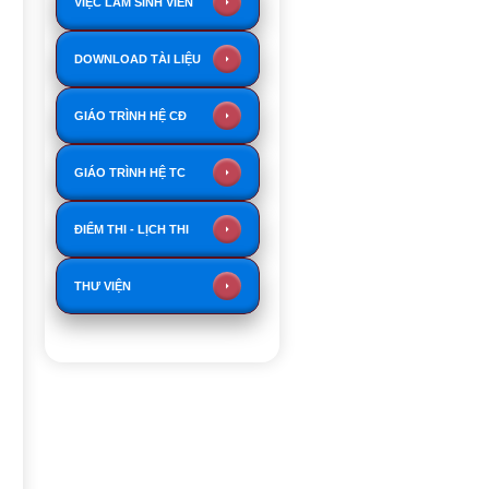
VIỆC LÀM SINH VIÊN
DOWNLOAD TÀI LIỆU
GIÁO TRÌNH HỆ CĐ
GIÁO TRÌNH HỆ TC
ĐIỂM THI - LỊCH THI
THƯ VIỆN