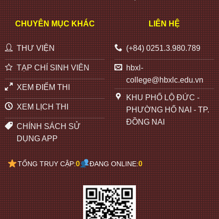
CHUYÊN MỤC KHÁC
LIÊN HỆ
THƯ VIỆN
(+84) 0251.3.980.789
TẠP CHÍ SINH VIÊN
hbxl-
college@hbxlc.edu.vn
XEM ĐIỂM THI
KHU PHỐ LỘ ĐỨC -
XEM LỊCH THI
PHƯỜNG HỐ NAI - TP.
ĐỒNG NAI
CHÍNH SÁCH SỬ
DỤNG APP
0
0
TỔNG TRUY CẬP:
ĐANG ONLINE: