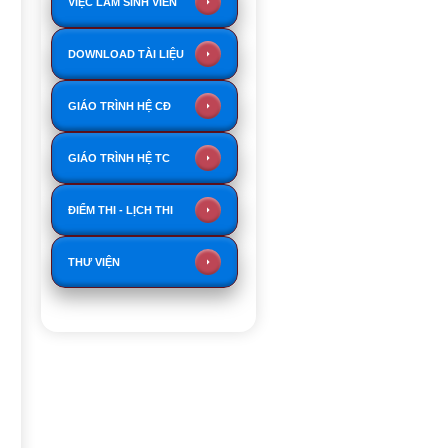
VIỆC LÀM SINH VIÊN
DOWNLOAD TÀI LIỆU
GIÁO TRÌNH HỆ CĐ
GIÁO TRÌNH HỆ TC
ĐIỂM THI - LỊCH THI
THƯ VIỆN