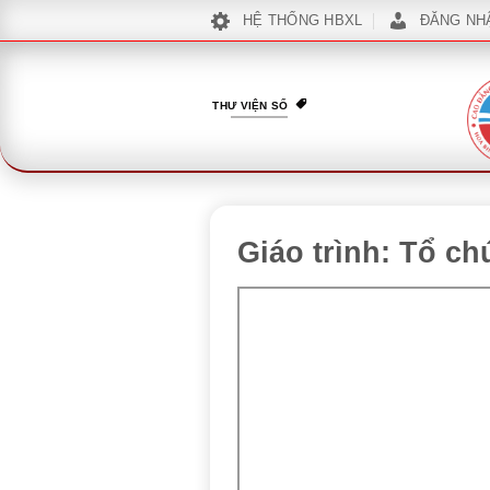
Bỏ
HỆ THỐNG HBXL
ĐĂNG NH
qua
nội
dung
THƯ VIỆN SỐ
Giáo trình: Tổ ch