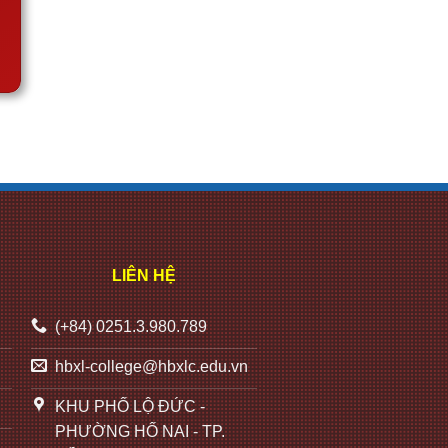
LIÊN HỆ
(+84) 0251.3.980.789
hbxl-college@hbxlc.edu.vn
KHU PHỐ LỘ ĐỨC -
PHƯỜNG HỐ NAI - TP.