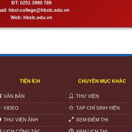
ĐT:
0251 3980 789
ail:
hbxl-college@hbxlc.edu.vn
Web:
hbxlc.edu.vn
TIỆN ÍCH
CHUYÊN MỤC KHÁC
VĂN BẢN
THƯ VIỆN
VIDEO
TẠP CHÍ SINH VIÊN
THƯ VIỆN ẢNH
XEM ĐIỂM THI
LỊCH CÔNG TÁC
XEM LỊCH THI