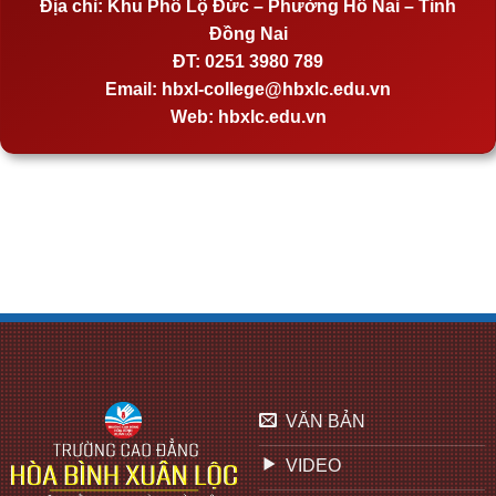
Địa chỉ:
Khu Phố Lộ Đức – Phường Hố Nai – Tỉnh
Đồng Nai
ĐT:
0251 3980 789
Email:
hbxl-college@hbxlc.edu.vn
Web:
hbxlc.edu.vn
VĂN BẢN
VIDEO