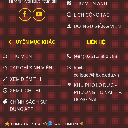
THƯ VIỆN ẢNH
LỊCH CÔNG TÁC
ĐỘI NGŨ GIẢNG VIÊN
CHUYÊN MỤC KHÁC
LIÊN HỆ
THƯ VIỆN
(+84) 0251.3.980.789
TẠP CHÍ SINH VIÊN
hbxl-
college@hbxlc.edu.vn
XEM ĐIỂM THI
KHU PHỐ LỘ ĐỨC -
XEM LỊCH THI
PHƯỜNG HỐ NAI - TP.
ĐỒNG NAI
CHÍNH SÁCH SỬ
DỤNG APP
0
0
TỔNG TRUY CẬP:
ĐANG ONLINE: