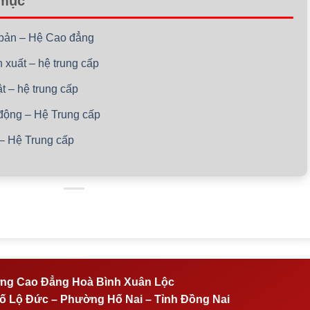
 mục
ơ bản – Hệ Cao đẳng
n xuất – hệ trung cấp
ật – hệ trung cấp
 động – Hệ Trung cấp
t – Hệ Trung cấp
ng Cao Đẳng Hoà Bình Xuân Lộc
 Lộ Đức – Phường Hố Nai – Tỉnh Đồng Nai