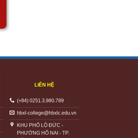
LIÊN HỆ
(+84) 0251.3.980.789
hbxl-college@hbxlc.edu.vn
KHU PHỐ LỘ ĐỨC -
PHƯỜNG HỐ NAI - TP.