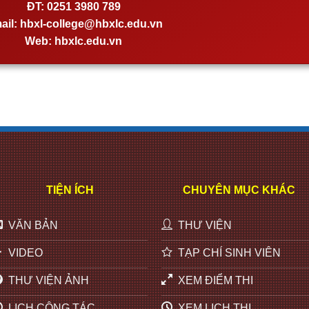
ĐT:
0251 3980 789
ail:
hbxl-college@hbxlc.edu.vn
Web:
hbxlc.edu.vn
TIỆN ÍCH
CHUYÊN MỤC KHÁC
VĂN BẢN
THƯ VIỆN
VIDEO
TẠP CHÍ SINH VIÊN
THƯ VIỆN ẢNH
XEM ĐIỂM THI
LỊCH CÔNG TÁC
XEM LỊCH THI