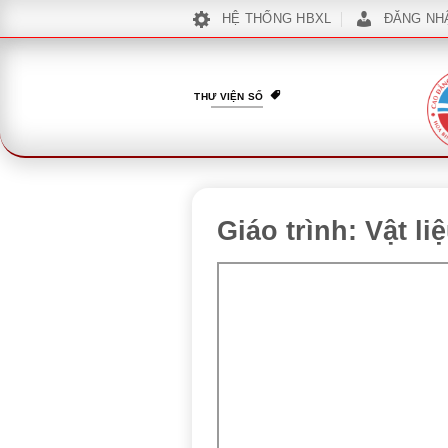
Bỏ
HỆ THỐNG HBXL
ĐĂNG NH
qua
nội
dung
THƯ VIỆN SỐ
Giáo trình: Vật l