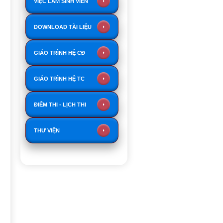
VIỆC LÀM SINH VIÊN
DOWNLOAD TÀI LIỆU
GIÁO TRÌNH HỆ CĐ
GIÁO TRÌNH HỆ TC
ĐIỂM THI - LỊCH THI
THƯ VIỆN