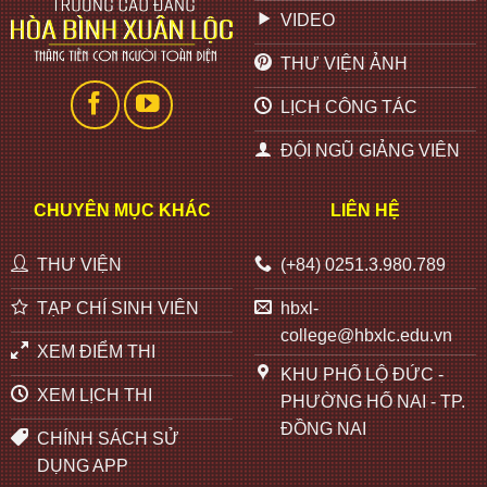
VIDEO
THƯ VIỆN ẢNH
LỊCH CÔNG TÁC
ĐỘI NGŨ GIẢNG VIÊN
CHUYÊN MỤC KHÁC
LIÊN HỆ
THƯ VIỆN
(+84) 0251.3.980.789
TẠP CHÍ SINH VIÊN
hbxl-
college@hbxlc.edu.vn
XEM ĐIỂM THI
KHU PHỐ LỘ ĐỨC -
XEM LỊCH THI
PHƯỜNG HỐ NAI - TP.
ĐỒNG NAI
CHÍNH SÁCH SỬ
DỤNG APP