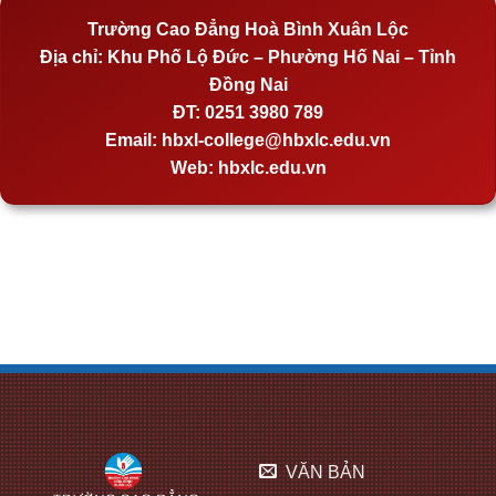
Trường Cao Đẳng Hoà Bình Xuân Lộc
Địa chỉ:
Khu Phố Lộ Đức – Phường Hố Nai – Tỉnh
Đồng Nai
ĐT:
0251 3980 789
Email:
hbxl-college@hbxlc.edu.vn
Web:
hbxlc.edu.vn
VĂN BẢN