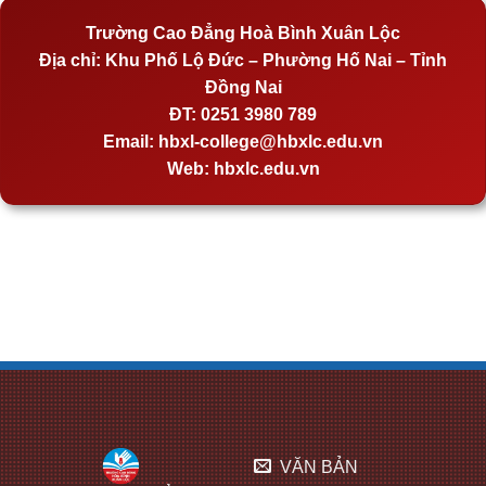
Trường Cao Đẳng Hoà Bình Xuân Lộc
Địa chỉ:
Khu Phố Lộ Đức – Phường Hố Nai – Tỉnh
Đồng Nai
ĐT:
0251 3980 789
Email:
hbxl-college@hbxlc.edu.vn
Web:
hbxlc.edu.vn
VĂN BẢN