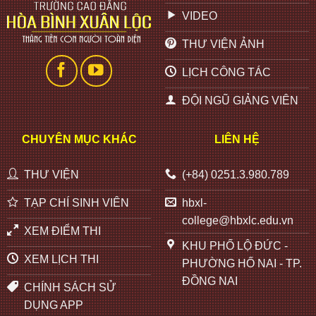
VIDEO
THƯ VIỆN ẢNH
LỊCH CÔNG TÁC
ĐỘI NGŨ GIẢNG VIÊN
CHUYÊN MỤC KHÁC
LIÊN HỆ
THƯ VIỆN
(+84) 0251.3.980.789
TẠP CHÍ SINH VIÊN
hbxl-
college@hbxlc.edu.vn
XEM ĐIỂM THI
KHU PHỐ LỘ ĐỨC -
XEM LỊCH THI
PHƯỜNG HỐ NAI - TP.
ĐỒNG NAI
CHÍNH SÁCH SỬ
DỤNG APP