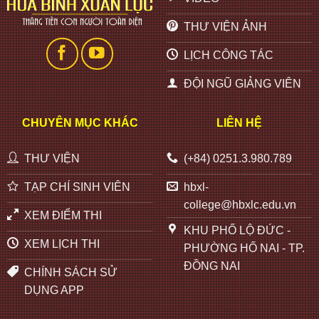
THƯ VIỆN ẢNH
LỊCH CÔNG TÁC
ĐỘI NGŨ GIẢNG VIÊN
CHUYÊN MỤC KHÁC
LIÊN HỆ
THƯ VIỆN
(+84) 0251.3.980.789
TẠP CHÍ SINH VIÊN
hbxl-
college@hbxlc.edu.vn
XEM ĐIỂM THI
KHU PHỐ LỘ ĐỨC -
XEM LỊCH THI
PHƯỜNG HỐ NAI - TP.
ĐỒNG NAI
CHÍNH SÁCH SỬ
DỤNG APP