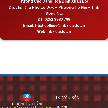
Trường Cao Đẳng Hoà Bình Xuân Lộc
Địa chỉ:
Khu Phố Lộ Đức – Phường Hố Nai – Tỉnh
Đồng Nai
ĐT:
0251 3980 789
Email:
hbxl-college@hbxlc.edu.vn
Web:
hbxlc.edu.vn
VĂN BẢN
VIDEO